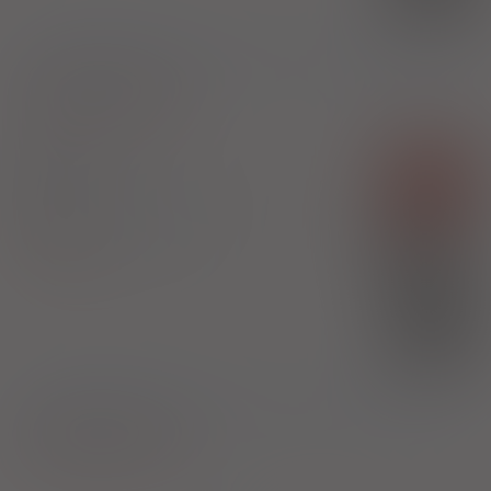
1)
Program lekowy: leczenie pacjentów z autosomalnie dominującą
postacią zwyrodnienia
Pokaż wskazania z ChPL
Jinarc
Rx-z
tabl.
30 mg; 90 mg
28 szt. + 28 szt.
(Doustnie)
100%
Tolvaptan
5160,76 zł
Otsuka Pharmaceutical Europe Ltd.
(1)
B
bezpł.
1)
Program lekowy: leczenie pacjentów z autosomalnie dominującą
postacią zwyrodnienia
Pokaż wskazania z ChPL