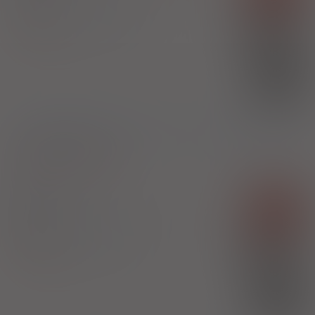
(Doustnie)
100%
Tolvaptan
2580,38 zł
Otsuka Pharmaceutical Europe Ltd.
(1)
B
bezpł.
1)
Program lekowy: leczenie pacjentów z autosomalnie dominującą
postacią zwyrodnienia
Pokaż wskazania z ChPL
Jinarc
Rx-z
tabl.
30 mg; 60 mg
28 szt. + 28 szt.
(Doustnie)
100%
Tolvaptan
3870,57 zł
Otsuka Pharmaceutical Europe Ltd.
(1)
B
bezpł.