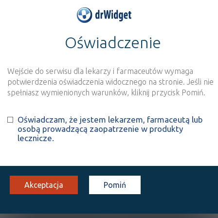
Oświadczenie
>
Baza produktów
>
Informacja o produkcie
2 KC
Wejście do serwisu dla lekarzy i farmaceutów wymaga
Szukaj
Wyszukaj produkt
potwierdzenia oświadczenia widocznego na stronie. Jeśli nie
spełniasz wymienionych warunków, kliknij przycisk Pomiń.
2 KC
- suplement diety
Oświadczam, że jestem lekarzem, farmaceutą lub
osobą prowadzącą zaopatrzenie w produkty
tabl.
12 szt.
Doustnie
lecznicze.
100%
SD
12,74
Akceptacja
Pomiń
OPIS