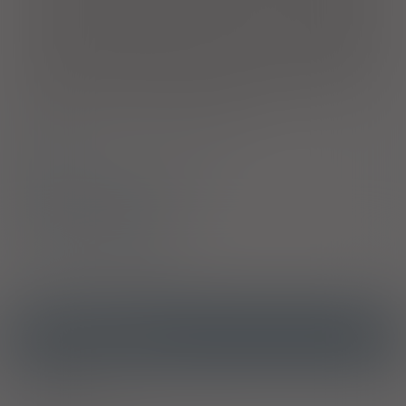
procesów metabolicznych. Składniki zawarte w preparacie
wpływają na zwiększenie efektywności i przyspieszenie
przemian metabolicznych alkoholu. Przyspieszając utlenianie
toksycznego aldehydu octowego do niegroźnych dla
organizmu dwutlenku węgla i wody powodują, że objawy
związane z obecnością aldehydu octowego (bóle głowy,
nudności i wymioty, zaczerwienienie twarzy, senność) nie
pojawiają się lub są wyraźnie zmniejszone.
Skład
Bezpieczeństwo stosowania
Sposób stosowania
Producent / Dystrybutor
Ostrzeżenia specjalne
Alkohol