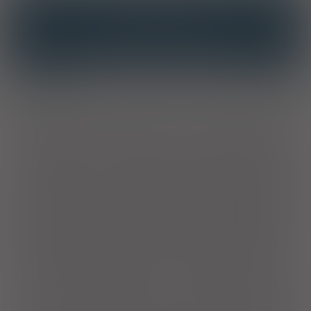
INTERAKCJE
INTERAKCJE Z SUBSTANCJAMI CZYNNYMI
INTERAKCJE Z WIELOMA PRODUKTAMI
Właściwości
Kwas bursztynowy i kwas fumarowy - substancje naturalnie
występujące w każdej żywej komórce, odpowiedzialne między
innymi za procesy energetyczne, biorące udział w procesie
pozyskiwania energii dla wszystkich przemian chemicznych
zachodzących w organizmie, a od ich stężenia zależy
efektywność tych procesów. Przyspieszają cykl oddychania
komórkowego i enzymatycznej przemiany aldehydu octowego
w warunkach zaburzenia równowagi oksydacyjno-redukcyjnej.
Glutaminian sodu - pochodna kwasu glutaminowego,
podstawowego substratu do syntezy aminokwasów i struktur
białkowych. Białka są składnikami enzymów niezbędnych do
przeprowadzania katalicznych procesów przemian alkoholu w
organizmie. Kwas askorbinowy - naturalny antyoksydant i
wymiatacz wolnych rodników. Wzmacnia działanie innych
antyoksydantów. Nie jest wytwarzany przez organizm i musi
być ciągle uzupełniany. Glukoza - cukier prosty, substancja
odżywcza dostarczająca łatwo przyswajalnej energii
chemicznej niezbędnej do efektywnego przeprowadzania