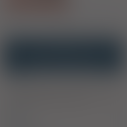
Pokaż wszystkie dawki leku
1)
Program lekowy: zapobieganie krwawieniom u dzieci z hemofilią A
i B
OPIS
INTERAKCJE
INTERAKCJE Z SUBSTANCJAMI CZYNNYMI
INTERAKCJE Z WIELOMA PRODUKTAMI
Wskazania
Leczenie i profilaktyka krwawień u pacjentów z hemofilią B
(wrodzonym niedoborem czynnika IX). Produkt leczniczy można
stosować we wszystkich grupach wiekowych.
Dawkowanie
Uwagi