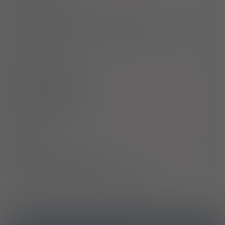
Przeciwwskazania
Ostrzeżenia specjalne / Środki ostrożności
Interakcje
Ciąża i laktacja
Działania niepożądane
Przedawkowanie
Działanie
Skład
Podmiot Odpowiedzialny
Pozwolenie na dopuszczenie do obrotu