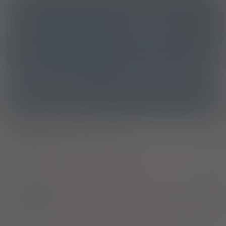
ICD10
Dziedziczny niedobór czynnika VIII
D66
ATC
B02BD04 - Czynnik krzepnięcia IX
Ostrzeżenia specjalne
Laktacja
Ciąża - trymestr 1 - Kategoria C
Ciąża - trymestr 2 - Kategoria C
Ciąża - trymestr 3 - Kategoria C
Produkt leczniczy podlega dodatkowemu
monitorowaniu