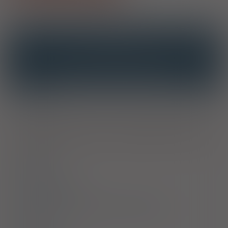
OPIS
INTERAKCJE
INTERAKCJE Z SUBSTANCJAMI CZYNNYMI
INTERAKCJE Z WIELOMA PRODUKTAMI
Wskazania
Leczenie miejscowe zapalnych i przebiegających ze świądem
chorób skóry, reagujących na leczenie kortykosteroidami, w tym
atopowego zapalenia skóry, kontaktowego zapalenia skóry,
łuszczycy.
Dawkowanie
Przeciwwskazania
Ostrzeżenia specjalne / Środki ostrożności
Interakcje