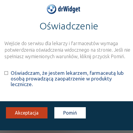
Oświadczenie
>
Baza produktów
>
Informacja o produkcie
Afloderm
Wejście do serwisu dla lekarzy i farmaceutów wymaga
Szukaj
Wyszukaj produkt
potwierdzenia oświadczenia widocznego na stronie. Jeśli nie
spełniasz wymienionych warunków, kliknij przycisk Pomiń.
Afloderm
Oświadczam, że jestem lekarzem, farmaceutą lub
osobą prowadzącą zaopatrzenie w produkty
Alclometasone
lecznicze.
maść
0,5 mg/g
1 op. 40 g
Na skórę
100%
Rx
26,65
Akceptacja
Pomiń
Pokaż wszystkie dawki leku