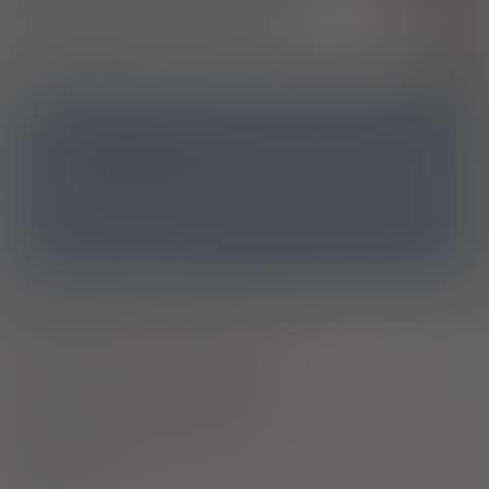
Kontaktowe zapalenie skóry z podrażnienia
L24
Nieokreślone kontaktowe zapalenie skóry
L25
Łuszczyca
L40
ATC
D07AB10 - Alklometazon
Ostrzeżenia specjalne
Laktacja
Ciąża - trymestr 1 - Kategoria C
Ciąża - trymestr 2 - Kategoria C
Ciąża - trymestr 3 - Kategoria C
Wykaz B