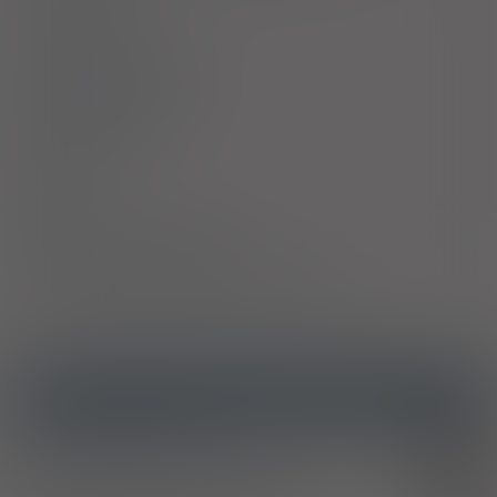
Ciąża i laktacja
Działania niepożądane
Przedawkowanie
Działanie
Skład
Podmiot Odpowiedzialny
Pozwolenie na dopuszczenie do obrotu
ICD10
Atopowe zapalenie skóry
L20
Alergiczne kontaktowe zapalenie skóry
L23