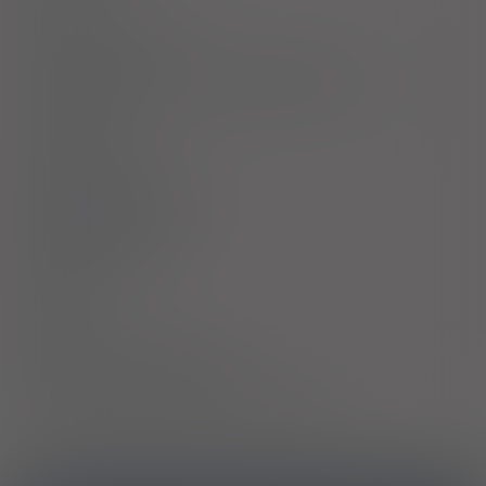
Przeciwwskazania
Ostrzeżenia specjalne / Środki ostrożności
Interakcje
Ciąża i laktacja
Działania niepożądane
Przedawkowanie
Działanie
Skład
Podmiot Odpowiedzialny
Pozwolenie na dopuszczenie do obrotu