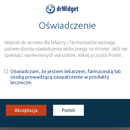
Oświadczenie
>
Baza produktów
>
Informacja o produkcie
Aloxi®
Wejście do serwisu dla lekarzy i farmaceutów wymaga
Szukaj
Wyszukaj produkt
potwierdzenia oświadczenia widocznego na stronie. Jeśli nie
spełniasz wymienionych warunków, kliknij przycisk Pomiń.
®
Aloxi
Oświadczam, że jestem lekarzem, farmaceutą lub
osobą prowadzącą zaopatrzenie w produkty
Palonosetron
lecznicze.
inj. [roztw.]
250 µg/5 ml
1 fiol.
Iniekcje
100%
Rx
226,80
Akceptacja
Pomiń
OPIS