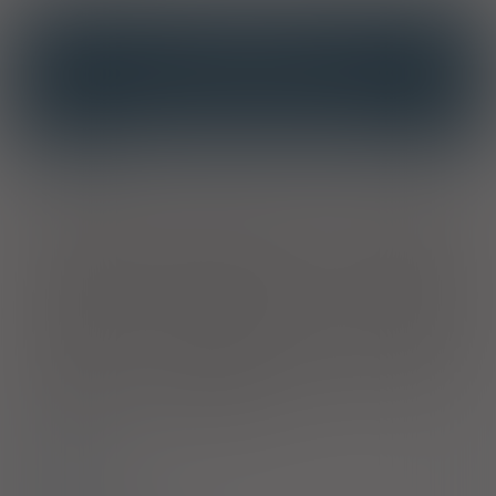
INTERAKCJE
INTERAKCJE Z SUBSTANCJAMI CZYNNYMI
INTERAKCJE Z WIELOMA PRODUKTAMI
Wskazania
Produkt leczniczy jest wskazany do stosowania u dorosłych w
celu: zapobiegania ostrym nudnościom i wymiotom na skutek
chemioterapii przeciwnowotworowej o silnym działaniu
wymiotnym; zapobiegania nudnościom i wymiotom związanym z
chemioterapią przeciwnowotworową o umiarkowanym
działaniu wymiotnym. Produkt leczniczy jest wskazany do
stosowania u młodzieży i dzieci w wieku od 1 m-ca życia w celu:
zapobiegania ostrym nudnościom i wymiotom na skutek
chemioterapii przeciwnowotworowej o silnym działaniu
wymiotnym oraz zapobiegania nudnościom i wymiotom
związanym z chemioterapią przeciwnowotworową o
umiarkowanym działaniu wymiotnym.
Dawkowanie
Uwagi