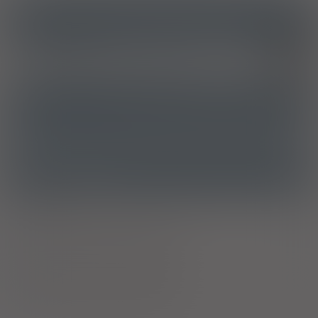
ICD10
Nudności i wymioty
R11
Cykl chemioterapii przeciwnowotworowej
Z51.1
ATC
A04AA05 - Palonosetron
Ostrzeżenia specjalne
Laktacja
Ciąża - trymestr 1 - Kategoria C
Ciąża - trymestr 2 - Kategoria C
Ciąża - trymestr 3 - Kategoria C