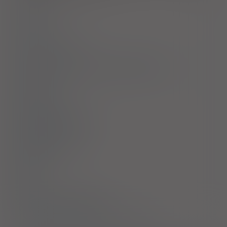
Dawkowanie
Uwagi
Przeciwwskazania
Ostrzeżenia specjalne / Środki ostrożności
Interakcje
Ciąża i laktacja
Działania niepożądane
Przedawkowanie
Działanie
Skład
Podmiot Odpowiedzialny
Pozwolenie na dopuszczenie do obrotu