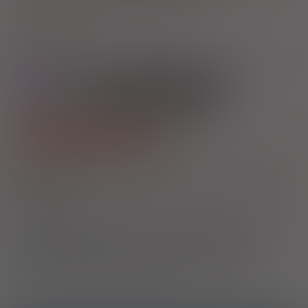
®
Anesteloc
20; -40
Pantoprazole
tabl. dojelitowe
40 mg
28 szt.
Doustnie
(1)
(2)
(3)
100%
50%
S
DZ
Rx
19,84
12,26
bezpł.
bezpł.
Pokaż wszystkie dawki leku
1)
Refundacja we wszystkich zarejestrowanych wskazaniach:
Pokaż
wskazania z ChPL
Wskazania pozarejestracyjne: Zapalenie błony śluzowej żołądka u
dzieci poniżej 2 rż.
2)
Pacjenci 65+
Przysługuje uprawnionym pacjentom we wskazaniach określonych w
decyzji o objęciu refundacją. Jeżeli lek jest refundowany we
wszystkich zarejestrowanych wskazaniach, to jest w nich
wszystkich bezpłatny dla pacjenta. Jeżeli natomiast lek jest
refundowany w określonych wskazaniach, to jest bezpłatny dla
seniorów tylko i wyłącznie w tych właśnie wskazaniach.
3)
Pacjenci do ukończenia 18 roku życia