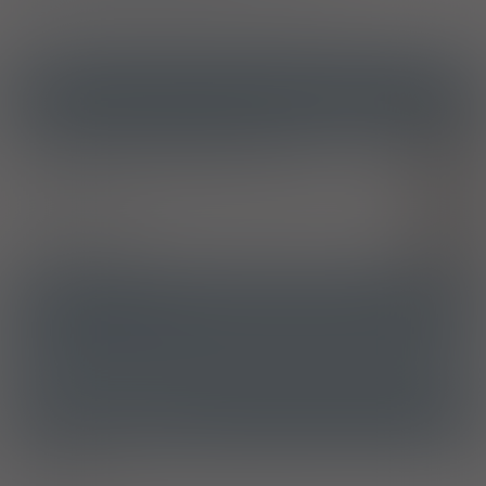
ICD10
Helicobacter pylori [H. pylori] jako przyczyna chorób
B98.0
sklasyfikowanych w innych rozdziałach
Refluks żołądkowo-przełykowy z zapaleniem przełyku
K21.0
Wrzód żołądka
K25
Wrzód dwunastnicy
K26
ATC
A02BC02 - Pantoprazol
Ostrzeżenia specjalne
Alkohol