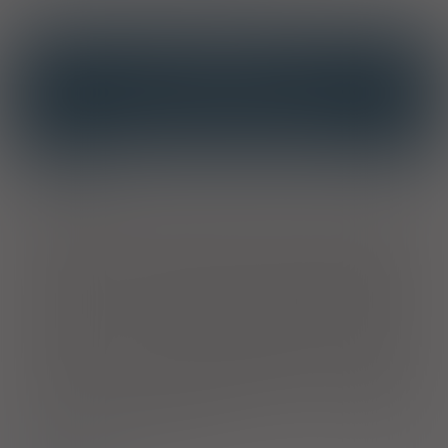
OPIS
INTERAKCJE
INTERAKCJE Z SUBSTANCJAMI CZYNNYMI
INTERAKCJE Z WIELOMA PRODUKTAMI
Wskazania
Dawka 20 mg
. Dorośli i młodzież w wieku 12 lat i powyżej:
objawowa postać choroby refluksowej przełyku. Długotrwałe
leczenie i zapobieganie nawrotom refluksowego zapalenia
przełyku. Dorośli: zapobieganie owrzodzeniom żołądka i
dwunastnicy wywołanym stosowaniem nieselektywnych NLPZ
u pacjentów z grupy zwiększonego ryzyka, wymagających
długotrwałego stosowania NLPZ.
Dawka 40 mg
. Dorośli i
młodzież w wieku 12 lat i powyżej: refluksowe zapalenie
przełyku. Dorośli: eradykacja
Helicobacter pylori (H. pylori)
w
skojarzeniu z odpowiednimi antybiotykami u pacjentów z
chorobą wrzodową wywołana przez
H. pylori
. Choroba
wrzodowa żołądka i/lub dwunastnicy. Zespół Zollingera-
Ellisona oraz inne stany chorobowe związane z nadmiernym
wydzielaniem kwasu solnego.