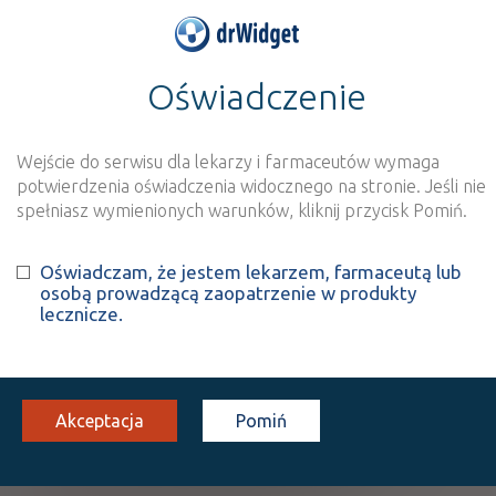
Oświadczenie
>
Baza produktów
>
Informacja o produkcie
Anesteloc® 40
Wejście do serwisu dla lekarzy i farmaceutów wymaga
Szukaj
Wyszukaj produkt
potwierdzenia oświadczenia widocznego na stronie. Jeśli nie
spełniasz wymienionych warunków, kliknij przycisk Pomiń.
Substancję czynną zawierają również leki:
Oświadczam, że jestem lekarzem, farmaceutą lub
osobą prowadzącą zaopatrzenie w produkty
Panprazox
lecznicze.
tabl. dojelitowe
20 mg
28 szt.
Doustnie
100%
50%
S
DZ
Rx
Akceptacja
Pomiń
8,15
5,04
bezpł.
bezpł.