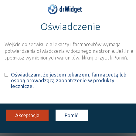
Oświadczenie
>
Baza produktów
>
Informacja o produkcie
ApiUrin®
Wejście do serwisu dla lekarzy i farmaceutów wymaga
Szukaj
Wyszukaj produkt
potwierdzenia oświadczenia widocznego na stronie. Jeśli nie
spełniasz wymienionych warunków, kliknij przycisk Pomiń.
®
ApiUrin
- suplement diety
Oświadczam, że jestem lekarzem, farmaceutą lub
osobą prowadzącą zaopatrzenie w produkty
prosz. do przyg. roztw. doust.
32 szt.
Doustnie
lecznicze.
100%
SD
20,51
Akceptacja
Pomiń
OPIS