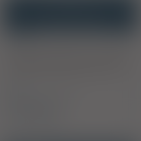
INTERAKCJE
INTERAKCJE Z SUBSTANCJAMI CZYNNYMI
INTERAKCJE Z WIELOMA PRODUKTAMI
Właściwości
Suplement diety przeznaczony dla osób dbających o
prawidłowe funkcjonowanie układu moczowego. Zawiera
ekstrakt z żurawiny standaryzowany na zawartość 40%
proantocyjanidyn (PAC). Porcja dzienna (100 mg) wyciągu
odpowiada do 70 000 mg świeżych owoców żurawiny.
Skład
Bezpieczeństwo stosowania
Sposób stosowania
Producent / Dystrybutor