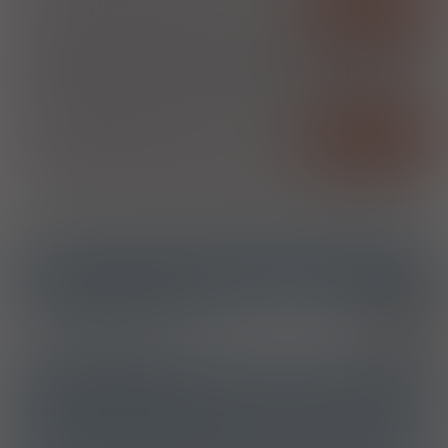
Szukaj
Szukaj w środku nazwy
Szukaj
Szukaj w środku nazwy
ICD10
Czysta hipercholesterolemia
E78.0
Hiperlipidemia mieszana
E78.2
ATC
C10AA07 - Rosuwastatyna