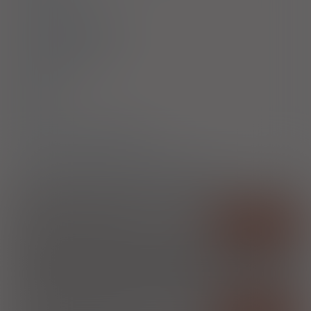
Ciąża i laktacja
Działania niepożądane
Przedawkowanie
Działanie
Skład
Podmiot Odpowiedzialny
Pozwolenie na dopuszczenie do obrotu
Szukaj
Szukaj w środku nazwy