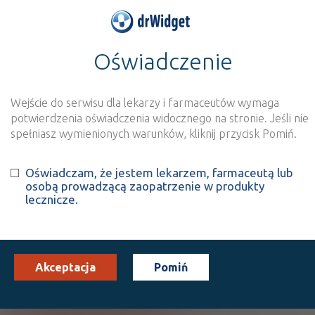
Oświadczenie
>
Baza produktów
>
Informacja o produkcie
Aporoza
Wejście do serwisu dla lekarzy i farmaceutów wymaga
Szukaj
Wyszukaj produkt
potwierdzenia oświadczenia widocznego na stronie. Jeśli nie
spełniasz wymienionych warunków, kliknij przycisk Pomiń.
Aporoza
Oświadczam, że jestem lekarzem, farmaceutą lub
osobą prowadzącą zaopatrzenie w produkty
Rosuvastatin
lecznicze.
tabl. powl.
20 mg
28 szt.
Doustnie
(1)
(2)
(3)
100%
30%
S
DZ
Rx
16,57
5,52
bezpł.
bezpł.
Akceptacja
Pomiń
Pokaż wszystkie dawki leku