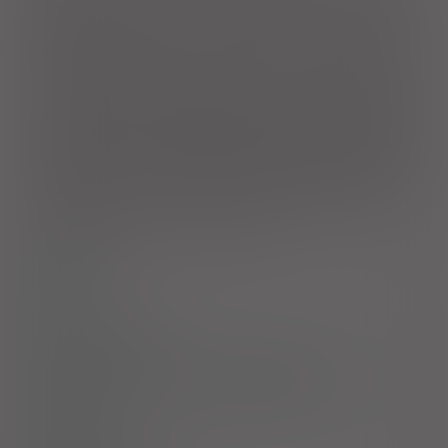
hipercholesterolemia) lub mieszana dyslipidemia (typu IIb) -
wspomagająco z dietą, gdy stosowanie diety i innych
niefarmakologicznych sposobów leczenia (np. ćwiczenia
fizyczne, zmniejszenie wagi ciała) jest niewystarczające.
Dorośli, młodzież i dzieci w wieku 6 lat i starsze z rodzinną
homozygotyczną hipercholesterolemią - wspomagająco do
diety i innych sposobów leczenia powodujących zmniejszenie
stężenia lipidów (np. afereza LDL) lub, jeśli te sposoby leczenia
są nieskuteczne.
Zapobieganie zdarzeniom sercowo-
naczyniowym
. Zapobieganie poważnym zdarzeniom sercowo-
naczyniowym u pacjentów, u których ryzyko pierwszego
zdarzenia sercowo-naczyniowego oceniane jest jako duże,
wspomagająco wraz z działaniami mającymi na celu
zmniejszenie innych czynników ryzyka.
Dawkowanie
Uwagi
Przeciwwskazania
Ostrzeżenia specjalne / Środki ostrożności
Interakcje