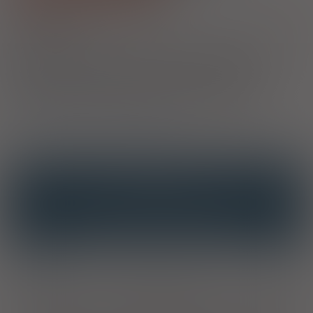
1)
Refundacja we wszystkich zarejestrowanych wskazaniach:
Pokaż
wskazania z ChPL
2)
Pacjenci 65+
Przysługuje uprawnionym pacjentom we wskazaniach określonych w
decyzji o objęciu refundacją. Jeżeli lek jest refundowany we
wszystkich zarejestrowanych wskazaniach, to jest w nich
wszystkich bezpłatny dla pacjenta. Jeżeli natomiast lek jest
refundowany w określonych wskazaniach, to jest bezpłatny dla
seniorów tylko i wyłącznie w tych właśnie wskazaniach.
3)
Pacjenci do ukończenia 18 roku życia
OPIS
INTERAKCJE
INTERAKCJE Z SUBSTANCJAMI CZYNNYMI
INTERAKCJE Z WIELOMA PRODUKTAMI
Wskazania
Leczenie hipercholesterolemii
. Pierwotna
hipercholesterolemia u dorosłych, młodzieży i dzieci w wieku 6
lat lub starszych (typu IIa, w tym rodzinna heterozygotyczna