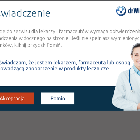
ie w tych właśnie wskazaniach.
wiadczenie
INTERAKCJE Z
INTERAKCJE Z WIEL
SUBSTANCJAMI CZYNNYMI
PRODUKTAMI
cie do serwisu dla lekarzy i farmaceutów wymaga potwierdzeni
adczenia widocznego na stronie. Jeśli nie spełniasz wymienionyc
ków, kliknij przycisk Pomiń.
ijającego (ang. BTP) u dorosłych pacjentów z chorobą nowotworową, k
ują opioidową terapię podtrzymującą. Ból przebijający to przemijając
owany ból przewlekły. Pacjenci poddani opioidowej terapii podtrzymują
świadczam, że jestem lekarzem, farmaceutą lub osobą
ostaci doustnej, co najmniej 25 μg przezskórnego fentanylu/h, co najm
rowadzącą zaopatrzenie w produkty lecznicze.
omorfonu/dobę lub równoważną dawkę innego leku opioidowego przez
Akceptacja
Pomiń