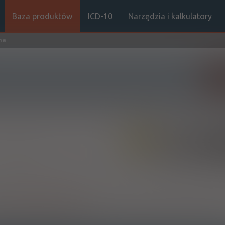
Baza produktów
ICD-10
Narzędzia i kalkulatory
na
Sz
(1)
100%
R
Rx-w
481,12
6,63
Doustnie
h:
Pokaż wskazania z ChPL
ych w decyzji o objęciu refundacją. Jeżeli lek jest refundowany we ws
płatny dla pacjenta. Jeżeli natomiast lek jest refundowany w określony