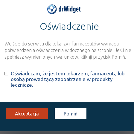
Oświadczenie
>
Baza produktów
>
Informacja o produkcie
Autokila
Wejście do serwisu dla lekarzy i farmaceutów wymaga
Szukaj
Wyszukaj produkt
potwierdzenia oświadczenia widocznego na stronie. Jeśli nie
spełniasz wymienionych warunków, kliknij przycisk Pomiń.
Autokila
Oświadczam, że jestem lekarzem, farmaceutą lub
osobą prowadzącą zaopatrzenie w produkty
Hydroxychloroquine sulphate
lecznicze.
tabl. powl.
200 mg
30 szt.
Doustnie
100%
Rx
35,08
Akceptacja
Pomiń
OPIS