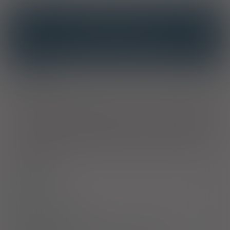
INTERAKCJE
INTERAKCJE Z SUBSTANCJAMI CZYNNYMI
INTERAKCJE Z WIELOMA PRODUKTAMI
Wskazania
Dorośli
. Produkt leczniczy jest zalecany w leczeniu
reumatoidalnego zapalenia stawów, tocznia rumieniowatego
krążkowego i układowego oraz chorób skóry wywoływanych
lub ulegających zaostrzeniu pod wpływem światła
słonecznego.
Dzieci i młodzież
. Leczenie młodzieńczego
idiopatycznego zapalenia stawów (w połączeniu z innymi
metodami leczenia), tocznia rumieniowatego krążkowego i
układowego.
Dawkowanie
Uwagi
Przeciwwskazania