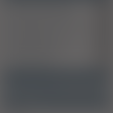
Malaria wywołana przez Plasmodium vivax
B51
Malaria wywołana przez Plasmodium malariae
B52
Inna postać malarii potwierdzona parazytologicznie
B53
Toczeń rumieniowaty krążkowy
L93.0
Serododatnie reumatoidalne zapalenie stawów
M05
Inne reumatoidalne zapalenia stawów
M06
Młodzieńcze zapalenie stawów
M08
Toczeń rumieniowaty układowy
M32
ATC
P01BA02 - Hydroksychlorochina
Ostrzeżenia specjalne
Grejpfrut