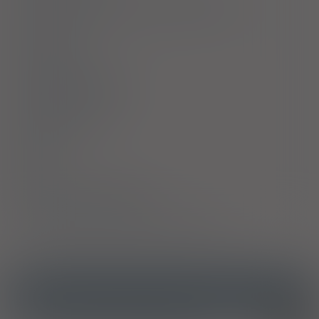
Ostrzeżenia specjalne / Środki ostrożności
Interakcje
Ciąża i laktacja
Działania niepożądane
Przedawkowanie
Działanie
Skład
Podmiot Odpowiedzialny
Pozwolenie na dopuszczenie do obrotu
ICD10
Malaria wywołana przez Plasmodium falciparum
B50