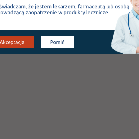
świadczam, że jestem lekarzem, farmaceutą lub osobą
rowadzącą zaopatrzenie w produkty lecznicze.
Akceptacja
Pomiń