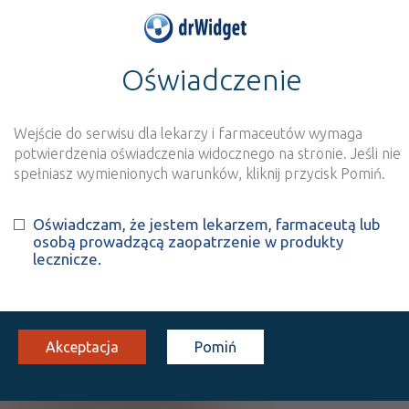
Oświadczenie
>
Baza produktów
>
Informacja o produkcie
BeneFIX
Wejście do serwisu dla lekarzy i farmaceutów wymaga
Szukaj
Wyszukaj produkt
potwierdzenia oświadczenia widocznego na stronie. Jeśli nie
spełniasz wymienionych warunków, kliknij przycisk Pomiń.
BeneFIX
Oświadczam, że jestem lekarzem, farmaceutą lub
osobą prowadzącą zaopatrzenie w produkty
Nonacog alfa
lecznicze.
inj. [prosz.+ rozp. do przyg.
2000
1 fiol.+
Iniekcje
zaw.]
IU
rozp.
(1)
CHB
B
Rx-z
Akceptacja
Pomiń
5490,09
bezpł.
Pokaż wszystkie dawki leku