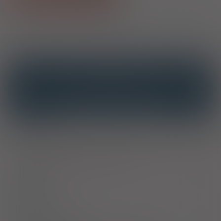
1)
Program lekowy: zapobieganie krwawieniom u dzieci z hemofilią A
i B
OPIS
INTERAKCJE
INTERAKCJE Z SUBSTANCJAMI CZYNNYMI
INTERAKCJE Z WIELOMA PRODUKTAMI
Wskazania
Leczenie i zapobieganie krwawieniom u pacjentów z hemofilią
B (wrodzonym niedoborem czynnika IX).
Dawkowanie
Uwagi
Przeciwwskazania