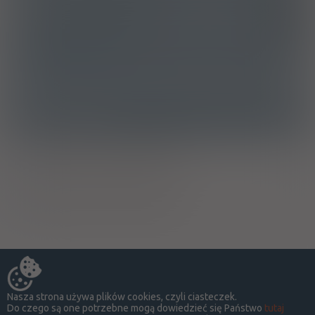
Dziedziczny niedobór czynnika IX
D67
ATC
B02BD09 - Nonakog alfa
Ostrzeżenia specjalne
Ciąża - trymestr 1 - Kategoria D
Ciąża - trymestr 2 - Kategoria D
Ciąża - trymestr 3 - Kategoria D
Nasza strona używa plików cookies, czyli ciasteczek.
Do czego są one potrzebne mogą dowiedzieć się Państwo
tutaj