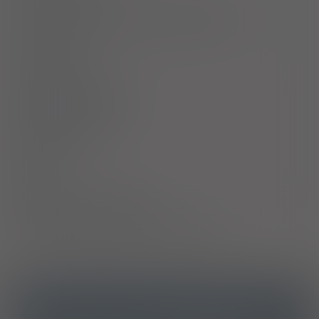
Ostrzeżenia specjalne / Środki ostrożności
Interakcje
Ciąża i laktacja
Działania niepożądane
Przedawkowanie
Działanie
Skład
Podmiot Odpowiedzialny
Pozwolenie na dopuszczenie do obrotu
ICD10