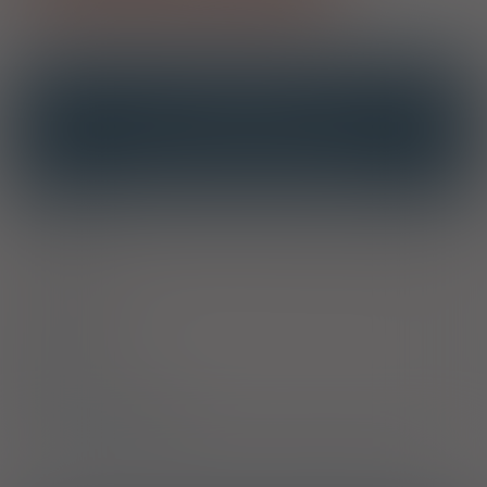
OPIS
INTERAKCJE
INTERAKCJE Z SUBSTANCJAMI CZYNNYMI
INTERAKCJE Z WIELOMA PRODUKTAMI
Uwagi
Nie stosować u pacjentów ze stwierdzoną nadwrażliwością na
jony srebra.
Właściwości
Skład
Sposób stosowania
Wytwórca/Autoryzowany przedstawiciel/Importer