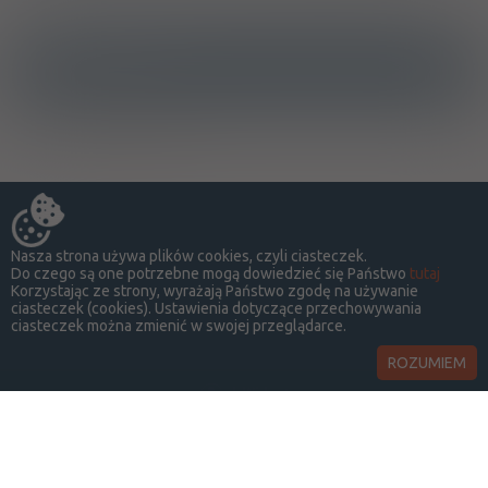
Ostrzeżenia specjalne
Ciąża - nie dotyczy
Nasza strona używa plików cookies, czyli ciasteczek.
Do czego są one potrzebne mogą dowiedzieć się Państwo
tutaj
Korzystając ze strony, wyrażają Państwo zgodę na używanie
ciasteczek (cookies). Ustawienia dotyczące przechowywania
ciasteczek można zmienić w swojej przeglądarce.
ROZUMIEM
LekSeek Polska ® 2014-2026
O SERWISIE
KONTAKT