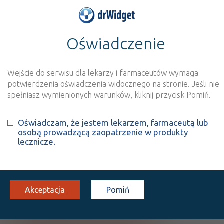
Oświadczenie
>
Baza produktów
>
Informacja o produkcie
Biatain Alginate Ag
Wejście do serwisu dla lekarzy i farmaceutów wymaga
potwierdzenia oświadczenia widocznego na stronie. Jeśli nie
Szukaj
Wyszukaj produkt
spełniasz wymienionych warunków, kliknij przycisk Pomiń.
Oświadczam, że jestem lekarzem, farmaceutą lub
Biatain Alginate Ag
osobą prowadzącą zaopatrzenie w produkty
lecznicze.
opatrunek leczniczy
3x44 cm
1 szt.
Na skórę
100%
WMo
X
Akceptacja
Pomiń
Pokaż wszystkie dostępne opakowania