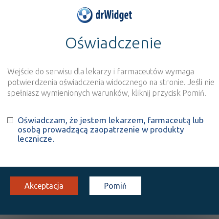
Oświadczenie
>
Baza produktów
>
Informacja o produkcie
BioGaia Pharax
Wejście do serwisu dla lekarzy i farmaceutów wymaga
Szukaj
Wyszukaj produkt
potwierdzenia oświadczenia widocznego na stronie. Jeśli nie
spełniasz wymienionych warunków, kliknij przycisk Pomiń.
BioGaia Pharax
- suplement
Oświadczam, że jestem lekarzem, farmaceutą lub
osobą prowadzącą zaopatrzenie w produkty
diety
lecznicze.
krople doust.
1 but. 5 ml
Doustnie
100%
SD
Akceptacja
57,00
Pomiń
OPIS