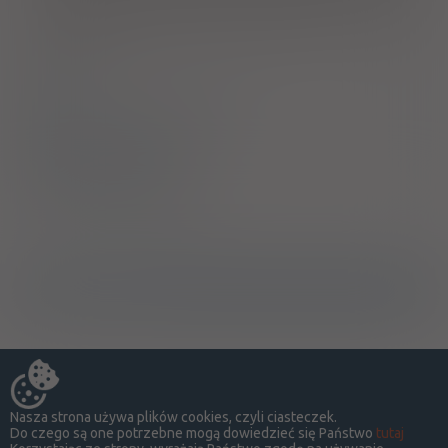
dezynfekujących lub pastylek przeciwbólowych. Odczekaj 20
minut po umyciu zębów, najlepiej nie jeść ani nie pić po
wieczornej porcji.
Skład
Bezpieczeństwo stosowania
Sposób stosowania
Producent / Dystrybutor
Ostrzeżenia specjalne
Nasza strona używa plików cookies, czyli ciasteczek.
Do czego są one potrzebne mogą dowiedzieć się Państwo
tutaj