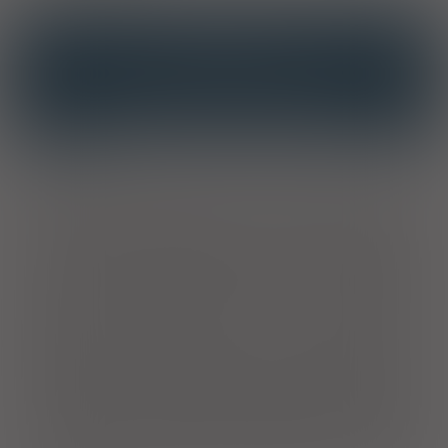
INTERAKCJE
INTERAKCJE Z SUBSTANCJAMI CZYNNYMI
INTERAKCJE Z WIELOMA PRODUKTAMI
Właściwości
Suplement diety uzupełniający naturalną mikroflorę w obrębie
przewodu pokarmowego w tym jamy ustnej i gardła. Suplement
diety zawiera opatentowane szczepy bakterii kwasu
mlekowego
Limosilactobacillus reuteri
(L. reuteri DSM
17938
i L.
reuteri ATCC PTA
5289) oraz 10 µg wit. D
. Bezpieczeństwo
3
stosowania bakterii
L. reuteri DSM
17938
i
L. reuteri ATCC PTA
5289
u dzieci zostało potwierdzone w wielu badaniach
klinicznych. Przeprowadzone badania potwierdzają, że szczepy
bakterii
L. reuteri DSM 17938
i
L. reuteri ATCC PTA 5289
zasiedlają jamę ustną i gardło. Wit. D przyczynia się do
prawidłowego funkcjonowania układu odpornościowego.
Suplement diety uzupełnia mikrobiom jamy ustnej i gardła u
dzieci powyżej 6 m-ca życia i dorosłych. Naturalne pochodzenie,
nie ma skutków ubocznych, których należy się obawiać. Łatwy
w podawaniu. Bez laktozy, białka mleka i glutenu. Odczekaj 2-3
h między stosowaniem antybiotyków, środków