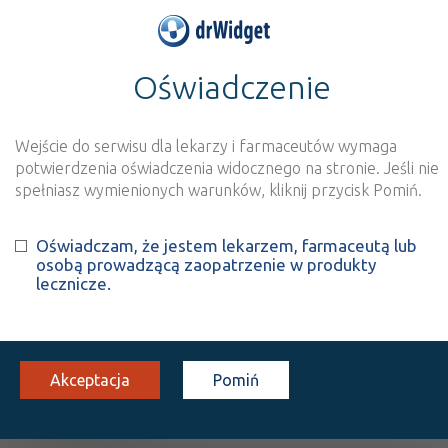
Oświadczenie
>
Baza produktów
>
Informacja o produkcie
Biovitum Witamina D3
Wejście do serwisu dla lekarzy i farmaceutów wymaga
potwierdzenia oświadczenia widocznego na stronie. Jeśli nie
Szukaj
Wyszukaj produkt
spełniasz wymienionych warunków, kliknij przycisk Pomiń.
Oświadczam, że jestem lekarzem, farmaceutą lub
Biovitum Witamina D3
-
osobą prowadzącą zaopatrzenie w produkty
lecznicze.
suplement diety
kaps.
60 szt.
Doustnie
Akceptacja
Pomiń
100%
SD
17,34