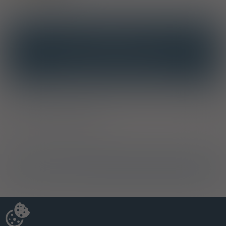
OPIS
INTERAKCJE
INTERAKCJE Z SUBSTANCJAMI CZYNNYMI
INTERAKCJE Z WIELOMA PRODUKTAMI
Producent / Dystrybutor
Ostrzeżenia specjalne