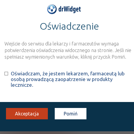
Oświadczenie
>
Baza produktów
>
Informacja o produkcie
Borasol
Wejście do serwisu dla lekarzy i farmaceutów wymaga
Szukaj
Wyszukaj produkt
potwierdzenia oświadczenia widocznego na stronie. Jeśli nie
spełniasz wymienionych warunków, kliknij przycisk Pomiń.
Borasol
Oświadczam, że jestem lekarzem, farmaceutą lub
osobą prowadzącą zaopatrzenie w produkty
Boric acid
lecznicze.
roztw. na skórę
30 mg/g
1 but. 190 g
Na skórę
100%
OTC
8,20
Akceptacja
Pomiń
Pokaż wszystkie dawki leku