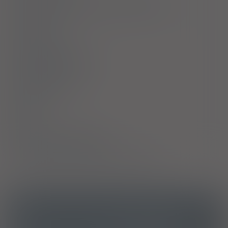
Ostrzeżenia specjalne / Środki ostrożności
Interakcje
Ciąża i laktacja
Działania niepożądane
Przedawkowanie
Działanie
Skład
Podmiot Odpowiedzialny
Pozwolenie na dopuszczenie do obrotu
ICD10
Inne środki stosowane miejscowo
Y56.8