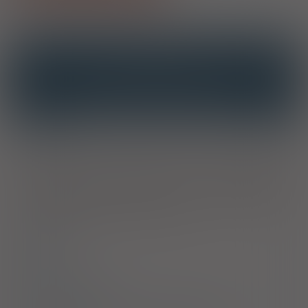
OPIS
INTERAKCJE
INTERAKCJE Z SUBSTANCJAMI CZYNNYMI
INTERAKCJE Z WIELOMA PRODUKTAMI
Wskazania
Preparat jest wskazany do odkażania: w stanach zapalnych
skóry, wypryskach, oparzeniach, stłuczeniach, obrzękach
zapalnych tkanek miękkich, w powierzchniowych
uszkodzeniach naskórka lub skóry oraz w stanach zapalnych
zewnętrznych narządów moczopłciowych.
Dawkowanie
Uwagi
Przeciwwskazania