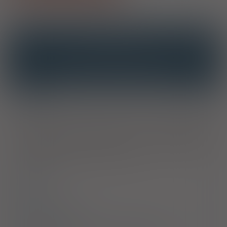
OPIS
INTERAKCJE
INTERAKCJE Z SUBSTANCJAMI CZYNNYMI
INTERAKCJE Z WIELOMA PRODUKTAMI
Wskazania
Preparat jest wskazany do odkażania: w stanach zapalnych
skóry, wypryskach, oparzeniach, stłuczeniach, obrzękach
zapalnych tkanek miękkich, w powierzchniowych
uszkodzeniach naskórka lub skóry oraz w stanach zapalnych
zewnętrznych narządów moczopłciowych.
Dawkowanie
Uwagi
Przeciwwskazania