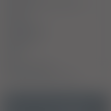
Ostrzeżenia specjalne / Środki ostrożności
Interakcje
Ciąża i laktacja
Działania niepożądane
Przedawkowanie
Działanie
Skład
Podmiot Odpowiedzialny
Pozwolenie na dopuszczenie do obrotu
ICD10
Inne środki stosowane miejscowo
Y56.8