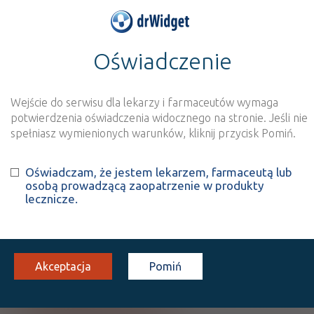
Oświadczenie
>
Baza produktów
>
Informacja o produkcie
Borasol
Wejście do serwisu dla lekarzy i farmaceutów wymaga
Szukaj
Wyszukaj produkt
potwierdzenia oświadczenia widocznego na stronie. Jeśli nie
spełniasz wymienionych warunków, kliknij przycisk Pomiń.
Borasol
Oświadczam, że jestem lekarzem, farmaceutą lub
osobą prowadzącą zaopatrzenie w produkty
Boric acid
lecznicze.
roztw. na skórę
30 mg/g
1 but. 100 g
Na skórę
100%
OTC
6,22
Akceptacja
Pomiń
Pokaż wszystkie dawki leku