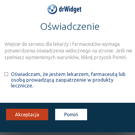
Oświadczenie
>
Baza produktów
>
Informacja o produkcie
Calcifos
Wejście do serwisu dla lekarzy i farmaceutów wymaga
Szukaj
Wyszukaj produkt
potwierdzenia oświadczenia widocznego na stronie. Jeśli nie
spełniasz wymienionych warunków, kliknij przycisk Pomiń.
Calcifos
- suplement diety
Oświadczam, że jestem lekarzem, farmaceutą lub
osobą prowadzącą zaopatrzenie w produkty
tabl. powl.
150 szt.
Doustnie
lecznicze.
100%
SD
48,20
Akceptacja
Pomiń
OPIS