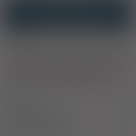
INTERAKCJE
INTERAKCJE Z SUBSTANCJAMI CZYNNYMI
INTERAKCJE Z WIELOMA PRODUKTAMI
Właściwości
Wapń jest podstawowym składnikiem mineralnym organizmu,
który współtworzy tkankę kostną. Odgrywa ważną rolę w
utrzymaniu prawidłowej czynności wielu mechanizmów
regulacyjnych, wpływa na przewodnictwo nerwowe i
kurczliwość mięśni oraz na działanie licznych enzymów. Jest
przekaźnikiem informacji wewnątrzkomórkowej, a także
niezbędnym elementem procesu krzepnięcia krwi. Zalecany w
celu uzupełnienia niedoborów witamin i minerałów.
Skład
Sposób stosowania
Bezpieczeństwo stosowania
Producent / Dystrybutor