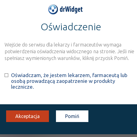
Oświadczenie
>
Baza produktów
>
Informacja o produkcie
Cannabis flos S-LAB THC
18%, CBD <1%
Wejście do serwisu dla lekarzy i farmaceutów wymaga
potwierdzenia oświadczenia widocznego na stronie. Jeśli nie
spełniasz wymienionych warunków, kliknij przycisk Pomiń.
Szukaj
Wyszukaj produkt
Oświadczam, że jestem lekarzem, farmaceutą lub
osobą prowadzącą zaopatrzenie w produkty
lecznicze.
Cannabis flos S-LAB THC 18%,
CBD <1%
susz
THC 18%, CBD <1%
1 op. 15 g
Akceptacja
Pomiń
100%
SF
X