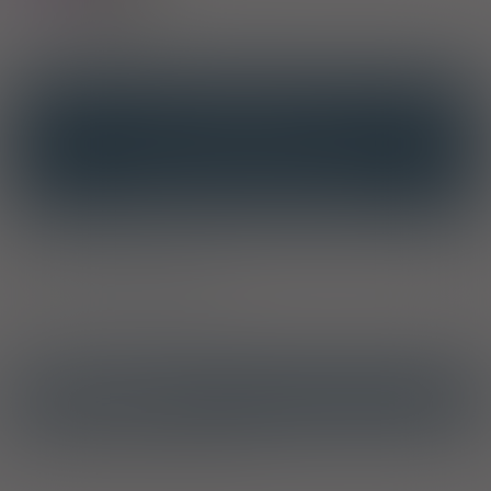
OPIS
INTERAKCJE
INTERAKCJE Z SUBSTANCJAMI CZYNNYMI
INTERAKCJE Z WIELOMA PRODUKTAMI
Producent / Dystrybutor
Ostrzeżenia specjalne
Środek odurzający - grupa I