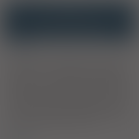
INTERAKCJE
INTERAKCJE Z SUBSTANCJAMI CZYNNYMI
INTERAKCJE Z WIELOMA PRODUKTAMI
Wskazania
Krótkotrwałe leczenie następujących stanów ostrych. Bólów
pourazowych, stanów zapalnych i obrzęków, np. w wyniku
skręcenia stawu. Bólów pooperacyjnych, stanów zapalnych i
obrzęków, np. po zabiegach stomatologicznych i
ortopedycznych. Stanów bólowych i/lub zapalnych w
ginekologii, np. pierwotnego bolesnego miesiączkowania lub
zapalenia przydatków. Napadów migreny. Zespołów bólowych
kręgosłupa. Reumatyzmu pozastawowego. Jako środek
wspomagający w ciężkich bolesnych zakażeniach uszu, nosa
lub gardła, np. zapalenie gardła i migdałków, zapalenie ucha.
Zgodnie z ogólnymi zasadami terapeutycznymi, należy w
pierwszej kolejności zastosować leczenie przyczynowe.
Gorączka będąca jedynym objawem choroby nie jest
wskazaniem do podania produktu leczniczego.
Dawkowanie