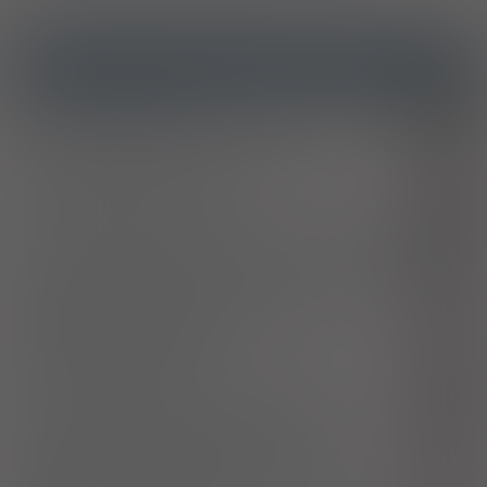
ICD10
Zespół cieśni nadgarstka
G56.0
Serododatnie reumatoidalne zapalenie stawów
M05
Inne reumatoidalne zapalenia stawów
M06
Zwyrodnienie wielostawowe
M15
Koksartroza [choroba zwyrodnieniowa stawu biodrowego]
M16
Gonartroza [choroba zwyrodnieniowa stawu kolanowego]
M17
Choroba zwyrodnieniowa pierwszego stawu
M18
nadgarstkowo-śródręcznego
Inne zwyrodnienia stawów
M19
Zesztywniające zapalenie stawów kręgosłupa
M45
Zapalenie błony maziowej i pochewki ścięgnistej
M65
Choroby tkanek miękkich związane z ich używaniem,
M70
przemęczeniem i przeciążeniem