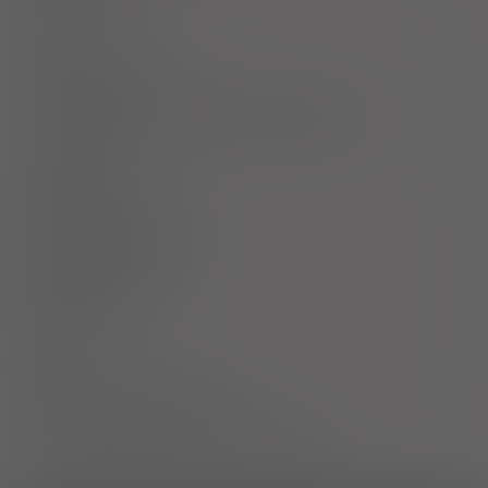
Uwagi
Przeciwwskazania
Ostrzeżenia specjalne / Środki ostrożności
Interakcje
Ciąża i laktacja
Działania niepożądane
Przedawkowanie
Działanie
Skład
Podmiot Odpowiedzialny
Pozwolenie na dopuszczenie do obrotu