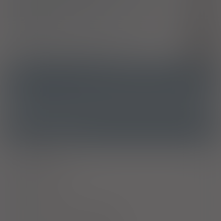
Inne zapalenia kaletek maziowych niesklasyfikowane
M71.5
gdzie indziej
Zapalenie zarostowe torebki stawu ramiennego
M75.0
Zapalenie kaletki maziowej barku
M75.5
ATC
M01AB05 - Diklofenak
Ostrzeżenia specjalne
Alkohol
Antykoncepcja
Laktacja
Ciąża - trymestr 1 - Kategoria C