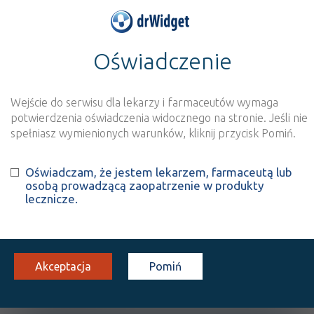
Oświadczenie
>
Baza produktów
>
Informacja o produkcie
Cataflam® 50 - (IR)
Wejście do serwisu dla lekarzy i farmaceutów wymaga
Szukaj
Wyszukaj produkt
potwierdzenia oświadczenia widocznego na stronie. Jeśli nie
spełniasz wymienionych warunków, kliknij przycisk Pomiń.
®
Cataflam
50 - (IR)
Oświadczam, że jestem lekarzem, farmaceutą lub
osobą prowadzącą zaopatrzenie w produkty
Diclofenac potassium
lecznicze.
tabl. draż.
50 mg
10 szt.
Doustnie
100%
Rx
13,05
Akceptacja
Pomiń
OPIS