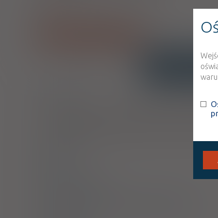
tabl.
1 mg
15 szt.
Oś
Pokaż wszystkie dawki leku
Wejś
oświ
INTERAKCJE
OPIS
warun
Wskazania
O
Produkt leczniczy zalecany do stosowania w celu łagod
p
pokrzywka, świąd) oraz skórnych objawów obrzęku naczy
nosa, takich jak wodnista wydzielina z nosa, kichanie, łzaw
Dawkowanie
Uwagi
Przeciwwskazania
Ostrzeżenia specjalne / Środki ostrożności