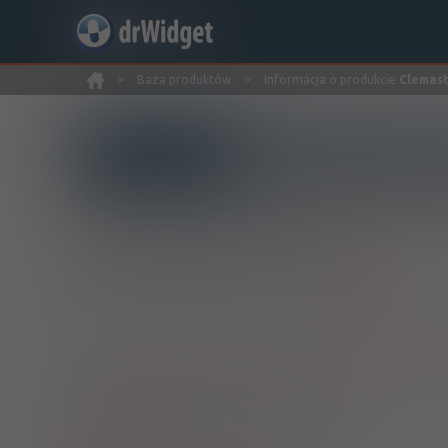
>
Baza produktów
>
Informacja o produkcie
Clemas
Wyszukaj produkt
Substancję czynną zawierają również leki:
Clemastinum WZF
tabl.
1 mg
30 szt.
Clemastinum Hasco
Clemastine