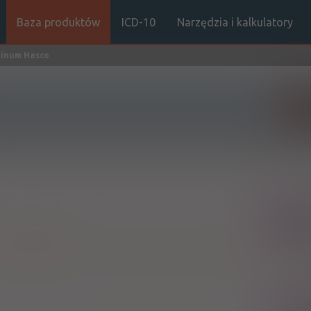
Baza produktów
ICD-10
Narzędzia i kalkulatory
tinum Hasco
Sz
Rx
Doustnie