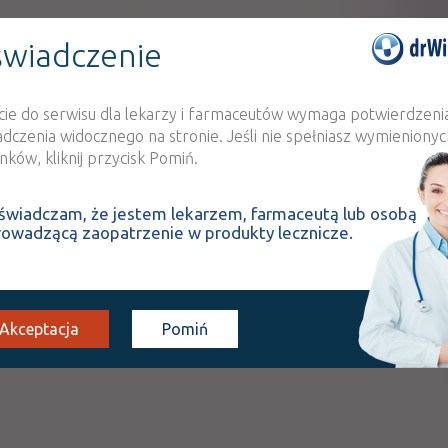
Rx
Doustnie
wiadczenie
cie do serwisu dla lekarzy i farmaceutów wymaga potwierdzeni
INTERAKCJE Z
INTERAKCJE Z WIEL
adczenia widocznego na stronie. Jeśli nie spełniasz wymienionyc
SUBSTANCJAMI CZYNNYMI
PRODUKTAMI
ków, kliknij przycisk Pomiń.
świadczam, że jestem lekarzem, farmaceutą lub osobą
zenia objawów: alergii skórnych (takich jak; zapalenie kontaktowe 
rowadzącą zaopatrzenie w produkty lecznicze.
nioruchowego (obrzęku Quinckiego); alergicznego zapalenia błony śl
ienie.
Akceptacja
Pomiń