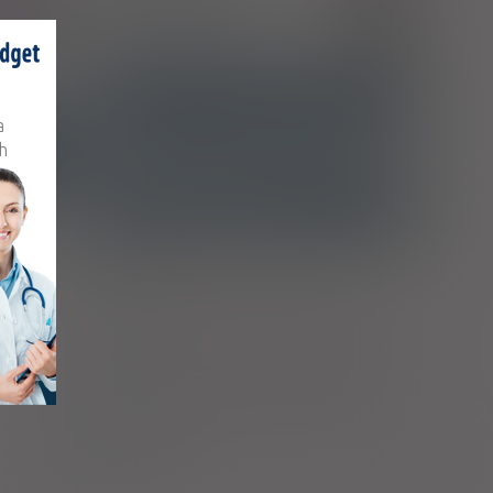
Pokrzywka idiopatyczna
L50.1
X
Obrzęk naczynioruchowy
T78.3
ATC
a
OMA
R06AA04 - Klemastyna
h
Ostrzeżenia specjalne
Laktacja
skóry,
uzowej
Ciąża - trymestr 1 - Kategoria B
Ciąża - trymestr 2 - Kategoria B
Ciąża - trymestr 3 - Kategoria B
Wykaz B