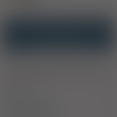
OPIS
INTERAKCJE
INTERAKCJE Z SUBSTANCJAMI CZYNNYMI
INTERAKCJE Z WIELOMA PRODUKTAMI
Właściwości
Dzięki zawartości karnityny pastylki dostarczają organizmowi
niezbędnej energii uzyskiwanej poprzez spalanie tłuszczy.
Preparat zalecany jest zwłaszcza dla osób o wzmożonym
wysiłku psychofizycznym.
Skład
Sposób stosowania
Bezpieczeństwo stosowania