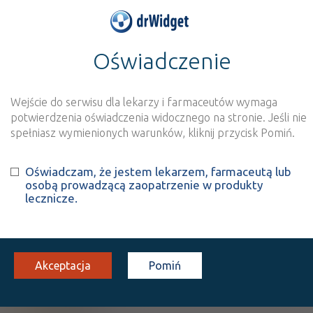
Oświadczenie
>
Baza produktów
>
Informacja o produkcie
Confit Energy z
karnityną
Wejście do serwisu dla lekarzy i farmaceutów wymaga
potwierdzenia oświadczenia widocznego na stronie. Jeśli nie
spełniasz wymienionych warunków, kliknij przycisk Pomiń.
Szukaj
Wyszukaj produkt
Oświadczam, że jestem lekarzem, farmaceutą lub
osobą prowadzącą zaopatrzenie w produkty
lecznicze.
Confit Energy z karnityną
-
suplement diety
pastylki [smak wiśniowy]
1 op.
Doustnie
Akceptacja
Pomiń
100%
SD
X