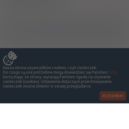
Producent / Dystrybutor
Ostrzeżenia specjalne
Nasza strona używa plików cookies, czyli ciasteczek.
Do czego są one potrzebne mogą dowiedzieć się Państwo
tutaj
Korzystając ze strony, wyrażają Państwo zgodę na używanie
ciasteczek (cookies). Ustawienia dotyczące przechowywania
ciasteczek można zmienić w swojej przeglądarce.
ROZUMIEM
LekSeek Polska ® 2014-2026