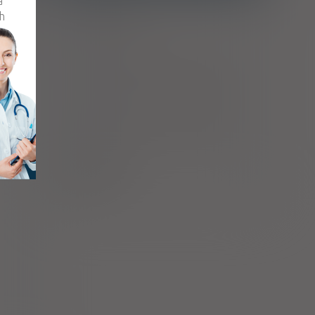
a
ny jamy
h
 ustnej
w celu
Antykoncepcja
ie jamy
Ciąża - trymestr 1 - Kategoria A
Ciąża - trymestr 2 - Kategoria A
Ciąża - trymestr 3 - Kategoria A
A
B