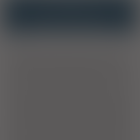
INTERAKCJE
INTERAKCJE Z SUBSTANCJAMI CZYNNYMI
INTERAKCJE Z WIELOMA PRODUKTAMI
Opis
Skład
: usieciowany wodny roztwór hialuronianu sodu (w tym
0,4% usieciowanego hialuronianu sodu), trometamol, kwas
chlorowodorowy 2N, chlorek sodu, woda do iniekcji; bez
konserwantów.
Wskazania i działanie
: sterylny roztw. o
fizjologicznym pH do stosowania okulistycznego, oparty na
opatentowanej technologii sieciowania kwasu hialuronowego
(HA) za pomocą mocznika, która poprawia i wzmacnia
specyficzne właściwości mechaniczne liniowego HA.
Usieciowany HA jest znacznie dłużej odporny na działanie
hialuronidazy niż liniowy HA, a zatem wykazuje zwiększone i
dłuższe działanie lubrykacyjne i nawilżające w porównaniu do
liniowego HA. Krople do oczu zalecane są: w celu przywrócenia
i poprawy stabilności filmu łzowego w przypadku zespołu
suchego oka, po chirurgii refrakcyjnej oka, w celu łagodzenia
zaczerwienienia, zmęczenia i uczucia dyskomfortu oczu lub
błony śluzowej oka z powodu: czynników środowiskowych
(klimatyzacja, nadmierna ekspozycja na promieniowanie
słoneczne, wiatr, dym, zanieczyszczenia, woda morska lub