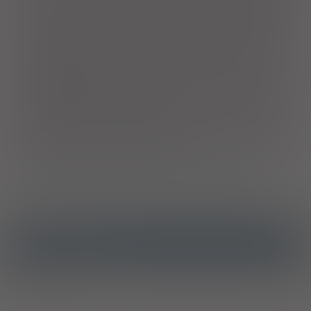
basenowa, morskie powietrze), suchości oczu spowodowanej
nadmiernym zmęczeniem związanym z długotrwałą pracą przy
komputerze, nauką nieprawidłowości w łzawieniu po
przebytych stanach zapalnych, przewlekłym zapaleniu powiek,
nieprawidłowości w łzawieniu po operacjach okulistycznych o
różnym podłożu lub chirurgii estetycznej powiek, noszenia
miękkich lub półtwardych soczewek kontaktowych. Polecane
do codziennego użytku, w dzień lub w nocy.
Przeciwwskazania
: nadwrażliwość na którykolwiek ze
składników preparatu.
Dawkowanie
: dokładnie umyj ręce;
przed pierwszym użyciem usuń uszczelkę zabezpieczającą;
zdejmij nasadkę zabezpieczającą i otwórz butelkę; odwróć
butelkę do góry dnem i delikatnie wyciśnij po 2 krople do
każdego oka, chyba że zalecono inaczej.
Wytwórca/Autoryzowany przedstawiciel/Importer
Ostrzeżenia specjalne
Alkohol