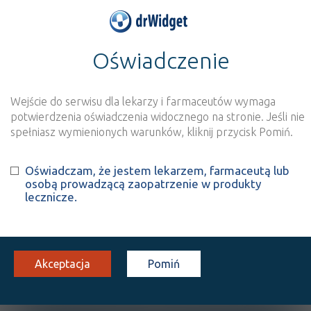
Oświadczenie
>
Baza produktów
>
Informacja o produkcie
Crossvi intense
Wejście do serwisu dla lekarzy i farmaceutów wymaga
Szukaj
Wyszukaj produkt
potwierdzenia oświadczenia widocznego na stronie. Jeśli nie
spełniasz wymienionych warunków, kliknij przycisk Pomiń.
Crossvi intense
Oświadczam, że jestem lekarzem, farmaceutą lub
osobą prowadzącą zaopatrzenie w produkty
krople do oczu
1 op. 10 ml
Na spojówkę oka
lecznicze.
100%
WMo
45,50
Akceptacja
Pomiń
OPIS