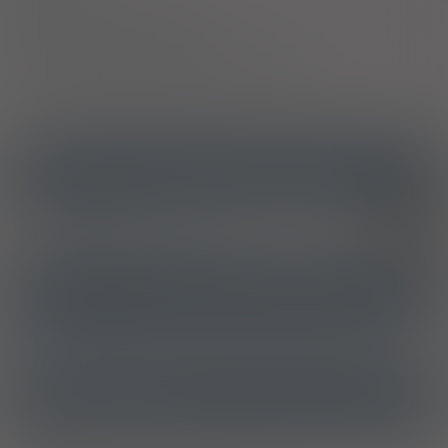
Podmiot Odpowiedzialny
Pozwolenie na dopuszczenie do obrotu
ICD10
Szpiczak mnogi
C90.0
Przewlekła białaczka limfocytowa
C91.1
ATC
J06BA01 - Immunoglobuliny niespecyficzne do podawania
pozanaczyniowego
Ostrzeżenia specjalne
Laktacja