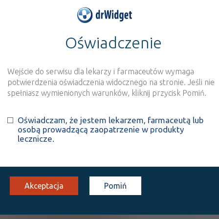
Oświadczenie
>
Baza produktów
>
Informacja o produkcie
Cuvitru
Wejście do serwisu dla lekarzy i farmaceutów wymaga
Szukaj
Wyszukaj produkt
potwierdzenia oświadczenia widocznego na stronie. Jeśli nie
spełniasz wymienionych warunków, kliknij przycisk Pomiń.
Cuvitru
Oświadczam, że jestem lekarzem, farmaceutą lub
osobą prowadzącą zaopatrzenie w produkty
Immunoglobulin normal human
lecznicze.
inj. [roztw.]
200 mg/ml
1 fiol. 20 ml
Iniekcje
(1)
CHB
B
Rx
1190,59
bezpł.
Akceptacja
Pomiń
Pokaż wszystkie dawki leku