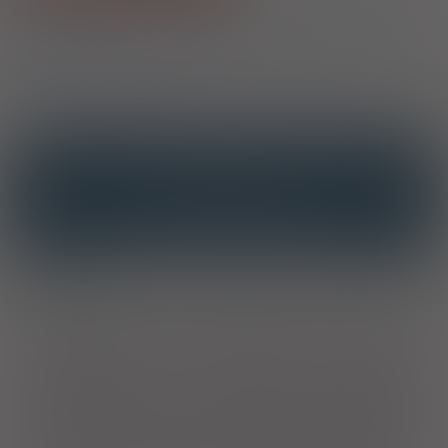
1)
Program lekowy: leczenie pierwotnych niedoborów odporności u
dzieci
Program lekowy: leczenie pierwotnych niedoborów odporności
(PNO) u pacjentów dorosłych
OPIS
INTERAKCJE
INTERAKCJE Z SUBSTANCJAMI CZYNNYMI
INTERAKCJE Z WIELOMA PRODUKTAMI
Wskazania
Wskazania do podawania podskórnego (SCIg). Leczenie
substytucyjne u dorosłych oraz dzieci i młodzieży (w wieku 0-
18 lat) z: zespołami pierwotnego niedoboru odporności z
upośledzeniem wytwarzania przeciwciał;
hipogammaglobulinemią i nawracającymi zakażeniami
bakteryjnymi u pacjentów z przewlekłą białaczką limfocytową
(ang. CLL), u których profilaktyczne leczenie antybiotykami jest
nieskuteczne lub przeciwwskazane; hipogammaglobulinemią i
nawracającymi zakażeniami bakteryjnymi u pacjentów ze