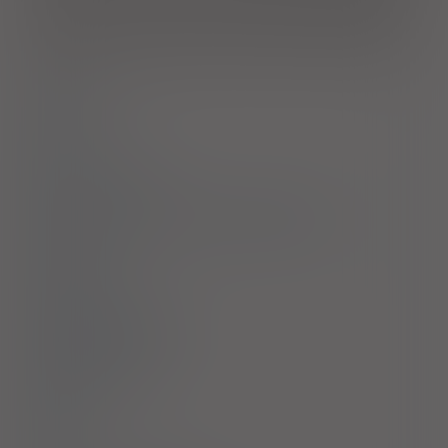
szpiczakiem mnogim (ang. MM); hipogammaglobulinemią u
pacjentów w okresie przed przeszczepem i po allogenicznym
przeszczepie krwiotwórczych komórek macierzystych (ang.
HSCT).
Dawkowanie
Uwagi
Przeciwwskazania
Ostrzeżenia specjalne / Środki ostrożności
Interakcje
Ciąża i laktacja
Działania niepożądane
Przedawkowanie
Działanie
Skład