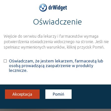
Oświadczenie
>
Baza produktów
>
Informacja o produkcie
Cyclo 3 Fort® - (IR)
Wejście do serwisu dla lekarzy i farmaceutów wymaga
Szukaj
Wyszukaj produkt
potwierdzenia oświadczenia widocznego na stronie. Jeśli nie
spełniasz wymienionych warunków, kliknij przycisk Pomiń.
®
Cyclo 3 Fort
- (IR)
Oświadczam, że jestem lekarzem, farmaceutą lub
osobą prowadzącą zaopatrzenie w produkty
Ascorbic acid
Hesperidin
Ruscus aculeatus
+
+
lecznicze.
extract
kaps.
150 mg+ 150 mg+ 100
30
Doustnie
twarde
mg
szt.
Akceptacja
Pomiń
100%
OTC
19,95