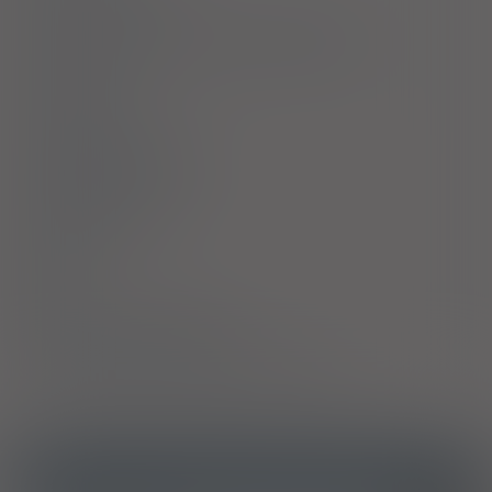
Ostrzeżenia specjalne / Środki ostrożności
Interakcje
Ciąża i laktacja
Działania niepożądane
Przedawkowanie
Działanie
Skład
Podmiot Odpowiedzialny
Pozwolenie na dopuszczenie do obrotu
ICD10