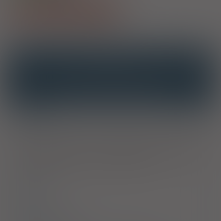
Pokaż wszystkie dawki leku
OPIS
INTERAKCJE
INTERAKCJE Z SUBSTANCJAMI CZYNNYMI
INTERAKCJE Z WIELOMA PRODUKTAMI
Wskazania
Preparat jest wskazany do stosowania u dorosłych. Leczenie
objawów związanych z niewydolnością naczyń żylnych
(uczucie ciężkości w kończynach dolnych, ból). Pomocniczo w
dolegliwościach związanych z żylakami odbytu.
Dawkowanie
Uwagi
Przeciwwskazania