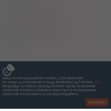
Ciąża - trymestr 1 - Kategoria B
Ciąża - trymestr 2 - Kategoria B
Ciąża - trymestr 3 - Kategoria B
Coca-cola, napoje energetyzujące
A
Nasza strona używa plików cookies, czyli ciasteczek.
Do czego są one potrzebne mogą dowiedzieć się Państwo
tutaj
Korzystając ze strony, wyrażają Państwo zgodę na używanie
ciasteczek (cookies). Ustawienia dotyczące przechowywania
ciasteczek można zmienić w swojej przeglądarce.
ROZUMIEM
LekSeek Polska ® 2014-2026