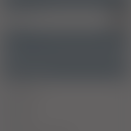
Żylaki kończyn dolnych
I83
Hemoroidy
I84
Bóle kończyn
M79.6
ATC
C05CA - Bioflawonoidy
Ostrzeżenia specjalne
Alkohol
Antykoncepcja
Grejpfrut
Laktacja