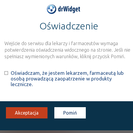
Oświadczenie
>
Baza produktów
>
Informacja o produkcie
Daktarin®
Wejście do serwisu dla lekarzy i farmaceutów wymaga
Szukaj
Wyszukaj produkt
potwierdzenia oświadczenia widocznego na stronie. Jeśli nie
spełniasz wymienionych warunków, kliknij przycisk Pomiń.
®
Daktarin
Oświadczam, że jestem lekarzem, farmaceutą lub
osobą prowadzącą zaopatrzenie w produkty
Miconazole nitrate
lecznicze.
puder leczniczy w
20
1 poj. 100
Na
aerozolu
mg/g
g
skórę
100%
OTC
Akceptacja
Pomiń
29,27
Pokaż wszystkie dawki leku