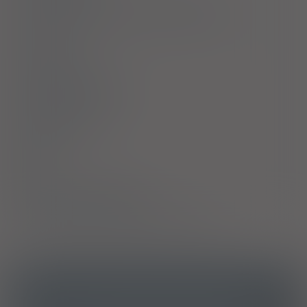
Ostrzeżenia specjalne / Środki ostrożności
Interakcje
Ciąża i laktacja
Działania niepożądane
Przedawkowanie
Działanie
Skład
Podmiot Odpowiedzialny
Pozwolenie na dopuszczenie do obrotu
ICD10