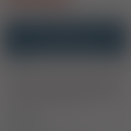
OPIS
INTERAKCJE
INTERAKCJE Z SUBSTANCJAMI CZYNNYMI
INTERAKCJE Z WIELOMA PRODUKTAMI
Wskazania
Produkt leczniczy krem jest wskazany w leczeniu grzybiczych
zakażeń skóry spowodowanych przez dermatofity, drożdżaki i
inne grzyby, takich jak: grzybica głowy, tułowia, rąk, grzybica
pachwin i grzybica międzypalcowa stóp (stopa sportowca). W
związku z przeciwbakteryjnym działaniem produktu krem, może
być on stosowany w grzybicach wtórnie zakażonych przez
bakterie (np. pieluszkowe zapalenie skóry).
Dawkowanie
Przeciwwskazania