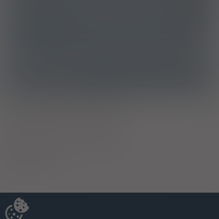
Grzybica skóry
B35
ATC
D01AC02 - Mikonazol
Ostrzeżenia specjalne
Ciąża - trymestr 1 - Kategoria C
Ciąża - trymestr 2 - Kategoria C
Ciąża - trymestr 3 - Kategoria C
Wykaz B