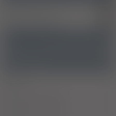
Epizod depresji ciężki, bez objawów psychotycznych
F32.2
Agorafobia
F40.0
Zaburzenia lękowe, nieokreślone
F41.9
Zaburzenia obsesyjno-kompulsyjne
F42
ATC
N06AB10 - Escitalopram
Ostrzeżenia specjalne
Alkohol
Laktacja
Ciąża - trymestr 1 - Kategoria C
Ciąża - trymestr 2 - Kategoria C