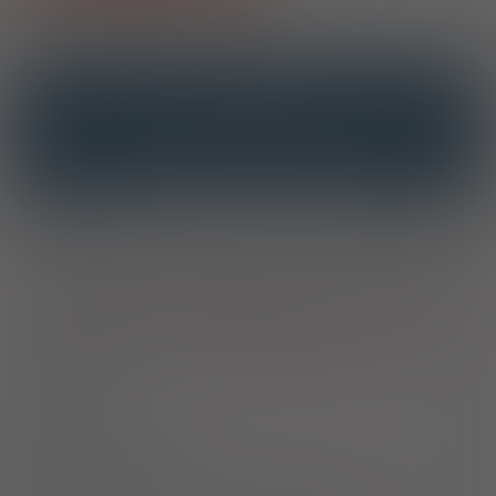
OPIS
INTERAKCJE
INTERAKCJE Z SUBSTANCJAMI CZYNNYMI
INTERAKCJE Z WIELOMA PRODUKTAMI
Wskazania
Leczenie dużych epizodów depresji. Leczenie zaburzeń
lękowych z napadami lęku (lęk paniczny) z agorafobią lub bez
agorafobii. Leczenie społecznego zaburzenia lękowego (fobii
społecznej). Leczenie uogólnionego zaburzenia lękowego.
Leczenie zaburzenia obsesyjno-kompulsyjnego.
Dawkowanie
Uwagi
Przeciwwskazania