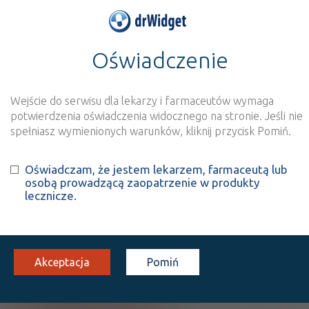
Oświadczenie
>
Baza produktów
>
Informacja o produkcie
Depralin ODT
Wejście do serwisu dla lekarzy i farmaceutów wymaga
Szukaj
Wyszukaj produkt
potwierdzenia oświadczenia widocznego na stronie. Jeśli nie
spełniasz wymienionych warunków, kliknij przycisk Pomiń.
Depralin ODT
Oświadczam, że jestem lekarzem, farmaceutą lub
osobą prowadzącą zaopatrzenie w produkty
Escitalopram
lecznicze.
tabl. uleg. rozp. w j. ustnej
20 mg
28 szt.
Doustnie
100%
Rx
54,64
Akceptacja
Pomiń
Pokaż wszystkie dawki leku