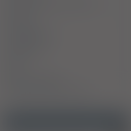
Ostrzeżenia specjalne / Środki ostrożności
Interakcje
Ciąża i laktacja
Działania niepożądane
Przedawkowanie
Działanie
Skład
Podmiot Odpowiedzialny
Pozwolenie na dopuszczenie do obrotu
ICD10