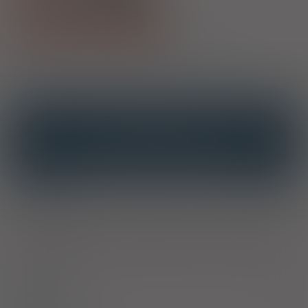
Pokaż wszystkie dawki leku
1)
Program lekowy: leczenie stwardnienia rozsianego
OPIS
INTERAKCJE
INTERAKCJE Z SUBSTANCJAMI CZYNNYMI
INTERAKCJE Z WIELOMA PRODUKTAMI
Wskazania
Produkt leczniczy jest wskazany do leczenia pacjentów
dorosłych oraz dzieci i młodzieży w wieku 13 lat i starszych z
rzutowo-remisyjną postacią stwardnienia rozsianego (ang.
RRMS).
Dawkowanie