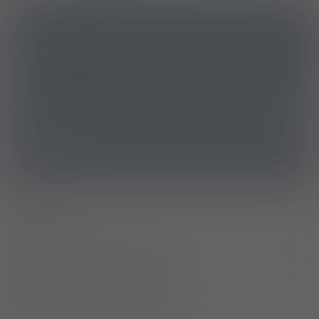
ICD10
Stwardnienie rozsiane
G35
ATC
L04AX07 - Fumaran dimetylu
Ostrzeżenia specjalne
Alkohol
Laktacja
Ciąża - trymestr 1 - Kategoria C
Ciąża - trymestr 2 - Kategoria C
Ciąża - trymestr 3 - Kategoria C