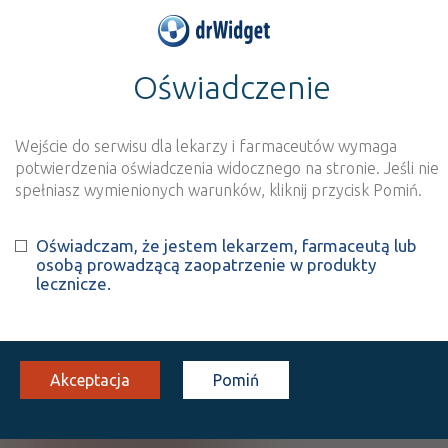
Oświadczenie
>
Baza produktów
>
Informacja o produkcie
Dimethyl fumarate
Glenmark
Wejście do serwisu dla lekarzy i farmaceutów wymaga
potwierdzenia oświadczenia widocznego na stronie. Jeśli nie
spełniasz wymienionych warunków, kliknij przycisk Pomiń.
Szukaj
Wyszukaj produkt
Oświadczam, że jestem lekarzem, farmaceutą lub
osobą prowadzącą zaopatrzenie w produkty
lecznicze.
Dimethyl fumarate Glenmark
Dimethyl fumarate
kaps. dojelitowe, twarde
120 mg
14 szt.
Doustnie
Akceptacja
Pomiń
(1)
CHB
B
Rx-z
304,67
bezpł.