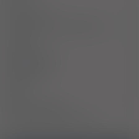
Uwagi
Przeciwwskazania
Ostrzeżenia specjalne / Środki ostrożności
Interakcje
Ciąża i laktacja
Działania niepożądane
Przedawkowanie
Działanie
Skład
Podmiot Odpowiedzialny
Pozwolenie na dopuszczenie do obrotu