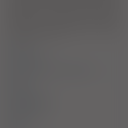
wartościowych informacji.
Dzieci i młodzież
. Stosowanie
produktu leczniczego jest wskazane u dzieci i młodzieży (od
noworodków do 18 lat), gdy konieczne jest uzyskanie
dodatniego działania inotropowego u pacjentów ze
zmniejszeniem rzutu serca w stanach hipoperfuzji na skutek
niewyrównanej niewydolności serca po zabiegach
kardiochirurgicznych, w przebiegu kardiomiopatii, we wstrząsie
kardiogennym lub septycznym.
Dawkowanie
Przeciwwskazania
Ostrzeżenia specjalne / Środki ostrożności
Interakcje
Ciąża i laktacja
Działania niepożądane
Przedawkowanie
Działanie