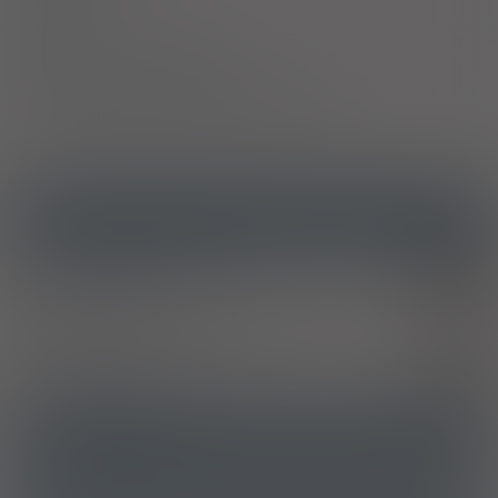
Skład
Podmiot Odpowiedzialny
Pozwolenie na dopuszczenie do obrotu
ICD10
Ostry zawał mięśnia sercowego
I21
Niewydolność serca
I50
Inne pozabiegowe zaburzenia funkcji układu krążenia,
I97.8
niesklasyfikowane gdzie indziej
Wstrząs kardiogenny
R57.0
ATC
C01CA17 - Midodryna