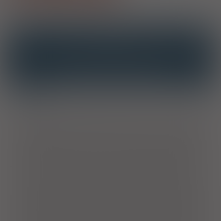
OPIS
INTERAKCJE
INTERAKCJE Z SUBSTANCJAMI CZYNNYMI
INTERAKCJE Z WIELOMA PRODUKTAMI
Wskazania
Produkt leczniczy jest wskazany u pacjentów, u których należy
uzyskać dodatnie działanie inotropowe w leczeniu
dekompensacji niewydolności serca z powodu obniżonej
kurczliwości. We wstrząsie kardiogennym charakteryzującym
się niewydolnością serca z ciężkim niedociśnieniem oraz w
przypadku wstrząsu septycznego lek może być przydatny w
skojarzeniu z dopaminą w przypadku zaburzonej czynności
komór, podwyższonego ciśnienia napełniania komór i
zwiększonego systemowego oporu naczyniowego. Produkt
leczniczy stosuje się również do wykrycia niedokrwienia
mięśnia sercowego i żywotności mięśnia sercowego w ramach
badania echokardiograficznego (echokardiografia obciążeniowa
z dobutaminą), jeśli pacjent nie może wykonywać wysiłku
fizycznego lub gdy wysiłek fizyczny nie dostarcza żadnych