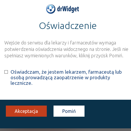
Oświadczenie
>
Baza produktów
>
Informacja o produkcie
Dobutamin Hameln
Wejście do serwisu dla lekarzy i farmaceutów wymaga
Szukaj
Wyszukaj produkt
potwierdzenia oświadczenia widocznego na stronie. Jeśli nie
spełniasz wymienionych warunków, kliknij przycisk Pomiń.
Dobutamin Hameln
Oświadczam, że jestem lekarzem, farmaceutą lub
osobą prowadzącą zaopatrzenie w produkty
Dobutamine
lecznicze.
inf.[roztw.]
5 mg/ml
1 fiol. 50 ml
Iniekcje
100%
Lz
75,60
Akceptacja
Pomiń
Pokaż wszystkie dawki leku