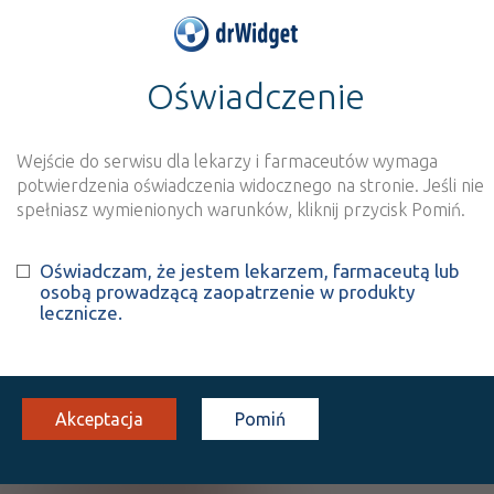
Oświadczenie
>
Baza produktów
>
Informacja o produkcie
Doxorubicinum Accord
Wejście do serwisu dla lekarzy i farmaceutów wymaga
potwierdzenia oświadczenia widocznego na stronie. Jeśli nie
Szukaj
Wyszukaj produkt
spełniasz wymienionych warunków, kliknij przycisk Pomiń.
Oświadczam, że jestem lekarzem, farmaceutą lub
Doxorubicinum Accord
osobą prowadzącą zaopatrzenie w produkty
lecznicze.
Doxorubicin hydrochloride
inf. [konc. do przyg.
2
1 fiol. 100
Iniekcje
roztw.]
mg/ml
ml
Akceptacja
Pomiń
(1)
CHB
B
Lz
242,10
bezpł.