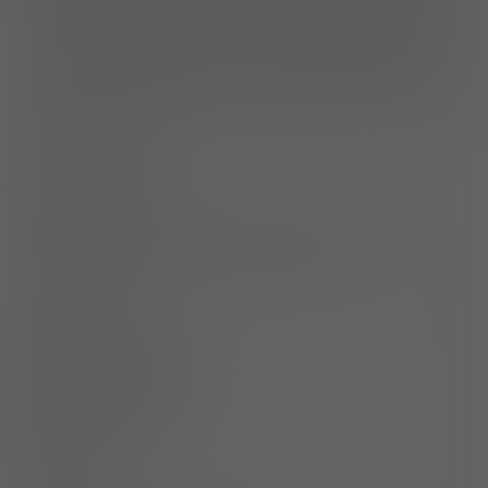
limfatyczna, ostra białaczka szpikowa, zaawansowany szpiczak
mnogi, zaawansowany lub nawrotowy rak trzonu macicy, guz
Wilmsa, zaawansowany rak brodawczakowaty i/lub
pęcherzykowy tarczycy, rak anaplastyczny tarczycy,
zaawansowany nerwiak niedojrzały. Doksorubicynę często
stosuje się w schemacie chemioterapii skojarzonej z innymi
lekami cytotoksycznymi.
Dawkowanie
Przeciwwskazania
Ostrzeżenia specjalne / Środki ostrożności
Interakcje
Ciąża i laktacja
Działania niepożądane
Przedawkowanie
Działanie