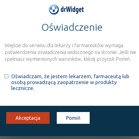
Oświadczenie
>
Baza produktów
>
Informacja o produkcie
Duphalac® - (IR)
Wejście do serwisu dla lekarzy i farmaceutów wymaga
Szukaj
Wyszukaj produkt
potwierdzenia oświadczenia widocznego na stronie. Jeśli nie
spełniasz wymienionych warunków, kliknij przycisk Pomiń.
®
Duphalac
- (IR)
Oświadczam, że jestem lekarzem, farmaceutą lub
osobą prowadzącą zaopatrzenie w produkty
Lactulose
lecznicze.
roztw. doust.
667 mg/ml
1 but. 300 ml
Doustnie
100%
OTC
13,16
Akceptacja
Pomiń
OPIS