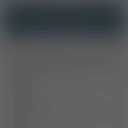
INTERAKCJE
INTERAKCJE Z SUBSTANCJAMI CZYNNYMI
INTERAKCJE Z WIELOMA PRODUKTAMI
Wskazania
Zaparcia: regulacja fizjologicznej czynności okrężnicy.
Przypadki konieczności zmiękczenia stolca ze względów
medycznych (żylaki odbytu, po operacjach w obrębie jelita
grubego lub odbytu). Encefalopatia wątrobowa (EW): leczenie i
zapobieganie śpiączce wątrobowej lub stanom
przedśpiączkowym.
Dawkowanie
Przeciwwskazania
Ostrzeżenia specjalne / Środki ostrożności
Interakcje