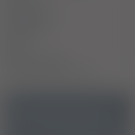
Ciąża i laktacja
Działania niepożądane
Przedawkowanie
Działanie
Skład
Podmiot Odpowiedzialny
Pozwolenie na dopuszczenie do obrotu
ICD10
Zaparcie
K59.0
ATC