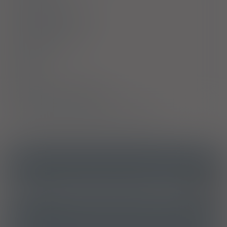
Działania niepożądane
Przedawkowanie
Działanie
Skład
Podmiot Odpowiedzialny
Pozwolenie na dopuszczenie do obrotu
ICD10
Przewlekłe wirusowe zapalenie wątroby typu B bez
B18.1
wirusa delta
ATC