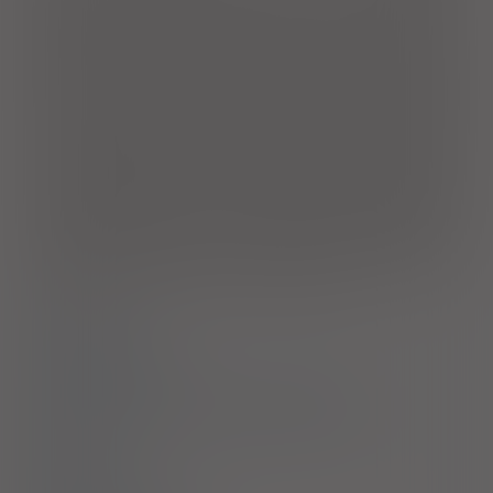
wątroby; niewyrównaną czynnością wątroby. Zarówno w
przypadku wyrównanej czynności wątroby, jak i niewyrównanej
czynności wątroby, wskazanie to opiera się na danych z badań
klinicznych u pacjentów nie otrzymujących uprzednio analogów
nukleozydów z zakażeniem HBV i dodatnim lub ujemnym
wynikiem oznaczenia antygenu HBeAg. W przypadku
pacjentów, u których leczenie wirusowego zapalenia wątroby
typu B lamiwudyną nie przyniosło efektów, szczegóły patrz
ChPL.
Dzieci i młodzież
. Leczenie przewlekłego zakażenia HBV
u nieleczonych wcześniej analogami nukleozydów dzieci i
młodzieży w wieku 2-18 lat z wyrównaną czynnością wątroby, u
których stwierdzono czynną replikację wirusa oraz trwale
podwyższoną aktywność AlAT w surowicy lub histologicznie
potwierdzony, umiarkowany do ciężkiego, stan zapalny i/lub
zwłóknienie wątroby. W zakresie decyzji o rozpoczęciu
leczenia u dzieci i młodzieży, szczegóły patrz ChPL.
Dawkowanie
Przeciwwskazania
Ostrzeżenia specjalne / Środki ostrożności
Interakcje
Ciąża i laktacja