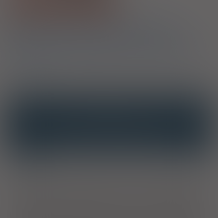
Pokaż wszystkie dawki leku
1)
Program lekowy: leczenie przewlekłego WZW typu B
2)
Program lekowy: leczenie przewlekłego WZW typu B
Program lekowy: profilaktyka reaktywacji wirusowego zapalenia
wątroby typu B u świadczeniobiorców po przeszczepach lub u
świadczeniobiorców otrzymujących leczenie związane z ryzykiem
reaktywacji HBV
OPIS
INTERAKCJE
INTERAKCJE Z SUBSTANCJAMI CZYNNYMI
INTERAKCJE Z WIELOMA PRODUKTAMI
Wskazania
Dorośli
. Leczenia przewlekłego wirusowego zapalenia wątroby
typu B (HBV) u osób dorosłych z: wyrównaną czynnością
wątroby, stwierdzoną czynną replikacją wirusa, trwale
podwyższoną aktywnością AlAT i histologicznie
potwierdzonym czynnym stanem zapalnym i/lub zwłóknieniem