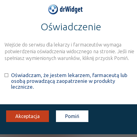
Oświadczenie
>
Baza produktów
>
Informacja o produkcie
Entecavir Aurovitas
Wejście do serwisu dla lekarzy i farmaceutów wymaga
potwierdzenia oświadczenia widocznego na stronie. Jeśli nie
Szukaj
Wyszukaj produkt
spełniasz wymienionych warunków, kliknij przycisk Pomiń.
Oświadczam, że jestem lekarzem, farmaceutą lub
Entecavir Aurovitas
osobą prowadzącą zaopatrzenie w produkty
lecznicze.
Entecavir
tabl. powl.
1 mg
30 szt.
Doustnie
(1)
CHB
B
Akceptacja
Pomiń
Rx-z
91,58
bezpł.