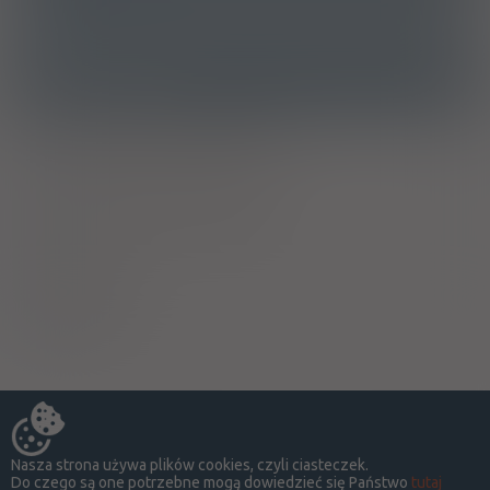
J05AF10 - Entekawir
Ostrzeżenia specjalne
Ciąża - trymestr 1 - Kategoria C
Ciąża - trymestr 2 - Kategoria C
Ciąża - trymestr 3 - Kategoria C
Wykaz B
Upośledza !
Nasza strona używa plików cookies, czyli ciasteczek.
Do czego są one potrzebne mogą dowiedzieć się Państwo
tutaj