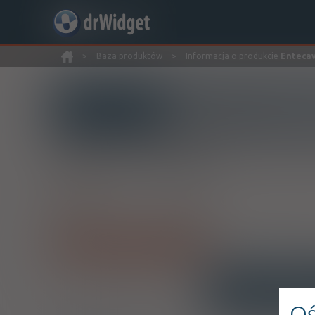
>
Baza produktów
>
Informacja o produkcie
Entecav
Wyszukaj produkt
Entecavir Sandoz
Entecavir
tabl. powl.
0,5 mg
30 szt.
Pokaż wszystkie dawki leku
INTERAKCJE
OPIS
Oś