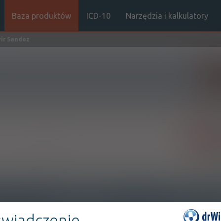
Baza produktów
ICD-10
Narzędzia i kalkulatory
ir Sandoz
Sz
Rx-z
Doustnie
INTERAKCJE Z
INTERAKCJE Z WIEL
SUBSTANCJAMI CZYNNYMI
PRODUKTAMI
wiadczenie