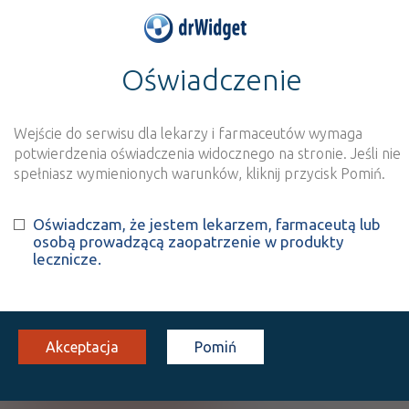
Oświadczenie
>
Baza produktów
>
Informacja o produkcie
Entekavir Adamed
Wejście do serwisu dla lekarzy i farmaceutów wymaga
Szukaj
Wyszukaj produkt
potwierdzenia oświadczenia widocznego na stronie. Jeśli nie
spełniasz wymienionych warunków, kliknij przycisk Pomiń.
Entekavir Adamed
Oświadczam, że jestem lekarzem, farmaceutą lub
osobą prowadzącą zaopatrzenie w produkty
Entecavir
lecznicze.
tabl. powl.
1 mg
30 szt.
Doustnie
(1)
CHB
B
Rx-z
572,40
bezpł.
Akceptacja
Pomiń
Pokaż wszystkie dawki leku