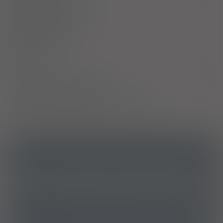
Działania niepożądane
Przedawkowanie
Działanie
Skład
Podmiot Odpowiedzialny
Pozwolenie na dopuszczenie do obrotu
ICD10
Przewlekłe wirusowe zapalenie wątroby typu B bez
B18.1
wirusa delta
ATC