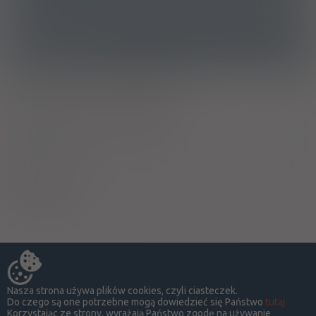
J05AF10 - Entekawir
Ostrzeżenia specjalne
Ciąża - trymestr 1 - Kategoria C
Ciąża - trymestr 2 - Kategoria C
Ciąża - trymestr 3 - Kategoria C
Wykaz B
Upośledza !
Nasza strona używa plików cookies, czyli ciasteczek.
Do czego są one potrzebne mogą dowiedzieć się Państwo
tutaj
Korzystając ze strony, wyrażają Państwo zgodę na używanie