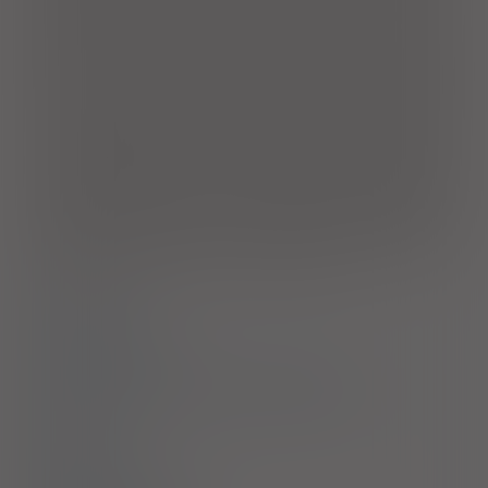
przypadku wyrównanej czynności wątroby, jak i niewyrównanej
czynności wątroby, wskazanie to opiera się na danych z badań
klinicznych u pacjentów nieotrzymujących uprzednio analogów
nukleozydów z zakażeniem HBV i dodatnim lub ujemnym
wynikiem oznaczenia antygenu HBeAg. W przypadku
pacjentów, u których leczenie wirusowego zapalenia wątroby
typu B lamiwudyną nie przyniosło efektów, szczegóły patrz
ChPL.
Dzieci i młodzież
. Leczenie przewlekłego zakażenia HBV
u nieleczonych wcześniej analogami nukleozydów dzieci i
młodzieży w wieku 2-18 lat z wyrównaną czynnością wątroby, u
których stwierdzono czynną replikacją wirusa oraz trwale
podwyższoną aktywność AlAT w surowicy lub histologicznie
potwierdzony, umiarkowany do ciężkiego, stan zapalny i/lub
zwłóknienie wątroby. W zakresie decyzji o rozpoczęciu
leczenia u dzieci i młodzieży, szczegóły patrz ChPL.
Dawkowanie
Przeciwwskazania
Ostrzeżenia specjalne / Środki ostrożności
Interakcje
Ciąża i laktacja