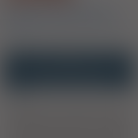
1)
Program lekowy: leczenie przewlekłego WZW typu B
2)
Program lekowy: leczenie przewlekłego WZW typu B
Program lekowy: profilaktyka reaktywacji wirusowego zapalenia
wątroby typu B u świadczeniobiorców po przeszczepach lub u
świadczeniobiorców otrzymujących leczenie związane z ryzykiem
reaktywacji HBV
OPIS
INTERAKCJE
INTERAKCJE Z SUBSTANCJAMI CZYNNYMI
INTERAKCJE Z WIELOMA PRODUKTAMI
Wskazania
Dorośli
. Produkt leczniczy wskazany jest do leczenia
przewlekłego wirusowego zapalenia wątroby typu B (HBV) u
osób dorosłych z: wyrównaną czynnością wątroby, stwierdzoną
czynną replikacją wirusa, trwale podwyższoną aktywnością
aminotransferazy alaninowej (AlAT) i histologicznie
potwierdzonym czynnym stanem zapalnym i/lub zwłóknieniem
wątroby; niewyrównaną czynnością wątroby. Zarówno w