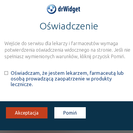
Oświadczenie
>
Baza produktów
>
Informacja o produkcie
Estalis® 50/140
Wejście do serwisu dla lekarzy i farmaceutów wymaga
Szukaj
Wyszukaj produkt
potwierdzenia oświadczenia widocznego na stronie. Jeśli nie
spełniasz wymienionych warunków, kliknij przycisk Pomiń.
®
Estalis
50/140; -50/250
Oświadczam, że jestem lekarzem, farmaceutą lub
osobą prowadzącą zaopatrzenie w produkty
Estradiol + Norethisterone (stałe dawki)
lecznicze.
system
50 µg+ 140
8
Przezskórnie
transdermalny
µg
szt.
100%
Rx
Akceptacja
Pomiń
X
Pokaż wszystkie dawki leku