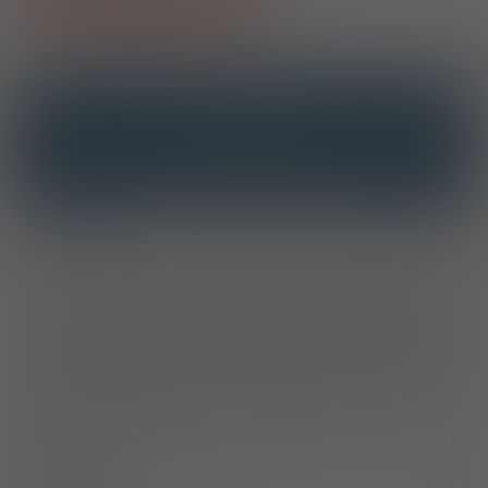
OPIS
INTERAKCJE
INTERAKCJE Z SUBSTANCJAMI CZYNNYMI
INTERAKCJE Z WIELOMA PRODUKTAMI
Wskazania
Hormonalna terapia zastępcza w leczeniu objawów niedoboru
estrogenów u kobiet po menopauzie (naturalnej lub wywołanej
chirurgicznie) z zachowaną macicą. Profilaktyka osteoporozy u
kobiet po menopauzie, u których występuje zwiększone ryzyko
złamań kości w przyszłości, a które nie tolerują lub, dla których
przeciwwskazane są inne leki stosowane w profilaktyce
osteoporozy. Produkt nie może być stosowany w celu
profilaktyki osteoporozy, jako lek 1-ego rzutu. Doświadczenie
w leczeniu kobiet po 65 rż. jest ograniczone.
Dawkowanie