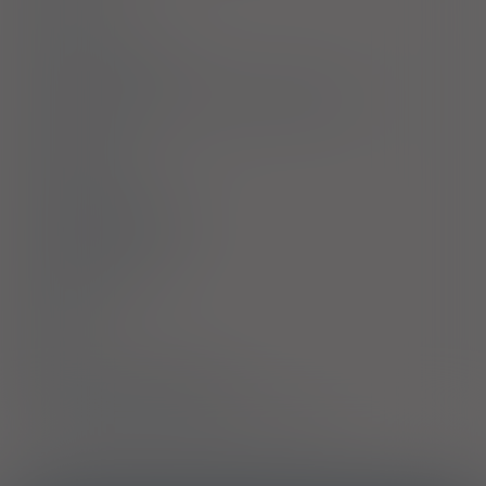
Uwagi
Przeciwwskazania
Ostrzeżenia specjalne / Środki ostrożności
Interakcje
Ciąża i laktacja
Działania niepożądane
Przedawkowanie
Działanie
Skład
Podmiot Odpowiedzialny
Pozwolenie na dopuszczenie do obrotu