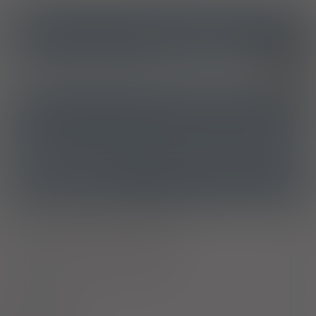
ICD10
Osteoporoza pomenopauzalna
M81.0
Stany związane z menopauzą i klimakterium u kobiet
N95.1
ATC
G03FA01 - Noretisteron i estrogen
Ostrzeżenia specjalne
Ciąża - trymestr 1 - Kategoria X
Ciąża - trymestr 2 - Kategoria X
Ciąża - trymestr 3 - Kategoria X
Wykaz B