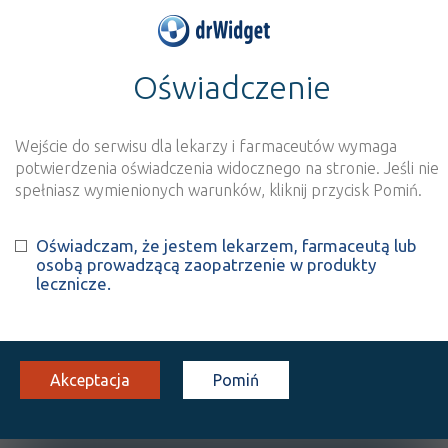
Oświadczenie
>
Baza produktów
>
Informacja o produkcie
FEBRICOLD aroma
Wejście do serwisu dla lekarzy i farmaceutów wymaga
Szukaj
Wyszukaj produkt
potwierdzenia oświadczenia widocznego na stronie. Jeśli nie
spełniasz wymienionych warunków, kliknij przycisk Pomiń.
FEBRICOLD aroma
Oświadczam, że jestem lekarzem, farmaceutą lub
osobą prowadzącą zaopatrzenie w produkty
krople do nosa
1 op. 10 ml
Do nosa
lecznicze.
100%
WMo
8,08
Akceptacja
Pomiń
OPIS