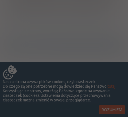
warunki przechowywania wyrobu (temperatura 8-25°C). Po
otwarciu opakowania wyrób należy zużyć w ciągu 28 dni.
Wytwórca/Autoryzowany przedstawiciel/Importer
Ostrzeżenia specjalne
Nasza strona używa plików cookies, czyli ciasteczek.
Do czego są one potrzebne mogą dowiedzieć się Państwo
tutaj
Korzystając ze strony, wyrażają Państwo zgodę na używanie
ciasteczek (cookies). Ustawienia dotyczące przechowywania
ciasteczek można zmienić w swojej przeglądarce.
ROZUMIEM
LekSeek Polska ® 2014-2026
O SERWISIE
KONTAKT