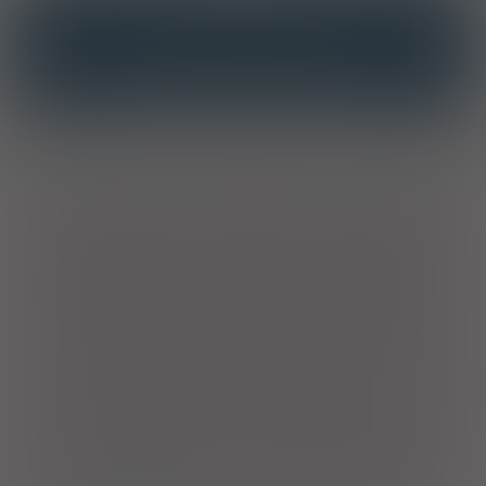
INTERAKCJE
INTERAKCJE Z SUBSTANCJAMI CZYNNYMI
INTERAKCJE Z WIELOMA PRODUKTAMI
Opis
Wyrób medyczny zawiera: triglicerydy, olejek sosny górskiej,
olejek miętowy, olejek eukaliptusowy, octan-α-tokoferolu,
tymol. Wyrób medyczny w postaci kropli do nosa. Nawilża jamę
nosową, pomaga udrożnić przewody nosowe i oczyścić je z
zalegającej wydzieliny. Ułatwia swobodne oddychanie. Wyrób
medyczny zaleca się stosować w przypadku ograniczonej
drożności nosa lub zatok oraz pomocniczo w przeziębieniu. Do
stosowania także przez osoby z przesuszoną śluzówką nosa,
przebywające w pomieszczeniach suchych i klimatyzowanych.
Osoby dorosłe oraz dzieci powyżej 12. rż.: aplikować 2-3 krople
do każdego otworu nosowego, 3-6x/. Dzieci od 2-12 lat:
aplikować 1-2 krople do każdego otworu nosowego, 3-4x/dobę.
W celu nocnej inhalacji: skropić fragment tkaniny (ubrania lub
pościeli) 2-3 kroplami wyrobu i wdychać podczas snu. Wyrób
medyczny przeznaczony jest dla dzieci od 2. rż. i dorosłych.
Może być stosowany w okresie ciąży i karmienia piersią. Wyrób
medyczny przechowywać w oryginalnym opakowaniu w
miejscu niedostępnym dla dzieci. Zachować odpowiednie