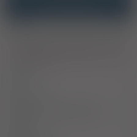
INTERAKCJE Z SUBSTANCJAMI CZYNNYMI
INTERAKCJE Z WIELOMA PRODUKTAMI
Wskazania
Brak owulacji (włączając zespół policystycznych jajników,
PCOS) u kobiet, które nie odpowiadały na leczenie cytrynianem
klomifenu. Stymulacja wielopęcherzykowa u pacjentek
poddawanych wspomaganiu rozrodu (ART) jak np. zapłodnienie
in vitro
(IVF), transfer gamety do jajowodu (GIFT) i transfer
zygoty do jajowodu (ZIFT).
Dawkowanie
Uwagi
Przeciwwskazania
Ostrzeżenia specjalne / Środki ostrożności
Interakcje
Ciąża i laktacja