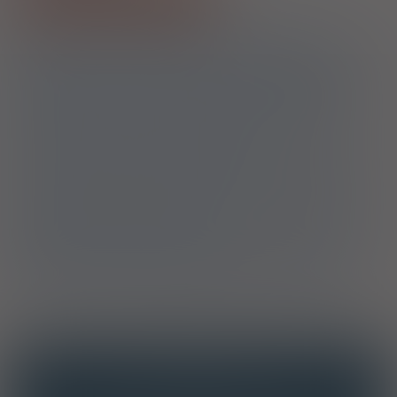
1)
Kontrolowana hiperstymulacja jajników w skojarzeniu z
antagonistą GnRH u pacjentek w wieku poniżej 40 roku życia w celu
uzyskania rozwoju mnogich pęcherzyków, rokujących uzyskanie
prawidłowej odpowiedzi na stymulację jajeczkowania (hormon
folikulotropowy - FSH poniżej 15 mlU/ml w 2-3 dniu cyklu lub hormon
antymüllerowski - AMH powyżej 0,7 ng/ml (wg II standardu)), u
których nie stwierdza się wcześniejszych, niedostatecznych
odpowiedzi na stymulację owulacji oraz bez nawracających poronień
z tym samym partnerem - refundacja do 3 cykli
Brak owulacji u pacjentek w wieku poniżej 40 roku życia, u których
nie uzyskano odpowiedzi po zastosowaniu cytrynianu klomifenu,
rokujących uzyskanie prawidłowej odpowiedzi na stymulację
jajeczkowania (hormon folikulotropowy - FSH poniżej 15 mlU/ml w 2-
3 dniu cyklu lub hormon antymüllerowski - AMH powyżej 0,7 ng/ml
(wg II standardu) – refundacja do 3 cykli
Pacjenci zakwalifikowani do programu polityki zdrowotnej: leczenie
niepłodności obejmujące procedury medycznie wspomaganej
prokreacji, w tym zapłodnienie pozaustrojowe prowadzone w
ośrodku medycznie wspomaganej prokreacji, na lata 2024-2028
OPIS
INTERAKCJE