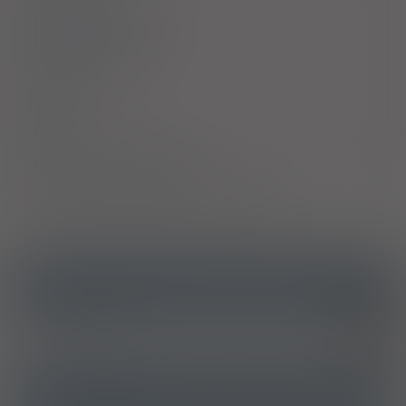
Działania niepożądane
Przedawkowanie
Działanie
Skład
Podmiot Odpowiedzialny
Pozwolenie na dopuszczenie do obrotu
ICD10
Niepłodność kobieca
N97
Niepłodność kobieca związana z brakiem jajeczkowania
N97.0
ATC