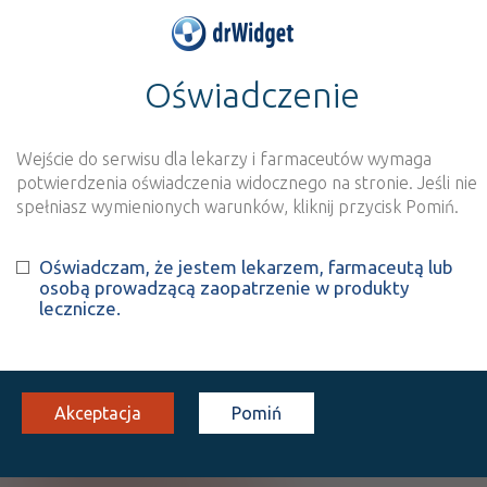
Oświadczenie
>
Baza produktów
>
Informacja o produkcie
Fostimon
Wejście do serwisu dla lekarzy i farmaceutów wymaga
Szukaj
Wyszukaj produkt
potwierdzenia oświadczenia widocznego na stronie. Jeśli nie
spełniasz wymienionych warunków, kliknij przycisk Pomiń.
Fostimon
Oświadczam, że jestem lekarzem, farmaceutą lub
osobą prowadzącą zaopatrzenie w produkty
Urofollitropin
lecznicze.
inj. [prosz.+ rozp. do przyg.
75
10 fiol. + 10
Iniekcje
roztw.]
j.m.
amp.
100%
Rx
Akceptacja
Pomiń
669,60
Pokaż wszystkie dawki leku