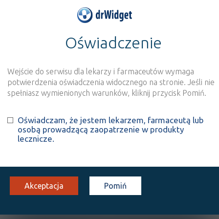
Oświadczenie
>
Baza produktów
>
Informacja o produkcie
Fresubin Intensive
Wejście do serwisu dla lekarzy i farmaceutów wymaga
Szukaj
Wyszukaj produkt
potwierdzenia oświadczenia widocznego na stronie. Jeśli nie
spełniasz wymienionych warunków, kliknij przycisk Pomiń.
Fresubin Intensive
Oświadczam, że jestem lekarzem, farmaceutą lub
osobą prowadzącą zaopatrzenie w produkty
płyn
15 op. 500 ml
Doustnie
lecznicze.
100%
ŚŻ
X
Akceptacja
Pomiń
OPIS