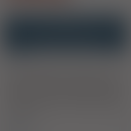
OPIS
INTERAKCJE
INTERAKCJE Z SUBSTANCJAMI CZYNNYMI
INTERAKCJE Z WIELOMA PRODUKTAMI
Wskazania
Leczenie wspomagające zakażeń bakteryjnych kości i tkanek
miękkich, wywołanych przez bakterie wrażliwe na
gentamycynę. Zapobieganie miejscowym zakażeniom kości i
tkanek miękkich (np. przeszczepy kostne, implanty sztucznych
stawów mocowane techniką bezcementową). Nie stosować
produktu jako jedynego leczenia przeciwbakteryjne w
przypadku zakażenia. Należy jednocześnie zastosować
odpowiednie leczenie antybiotykiem podawanym
ogólnoustrojowo, dobranym na podstawie badania
mikrobiologicznego.
Dawkowanie