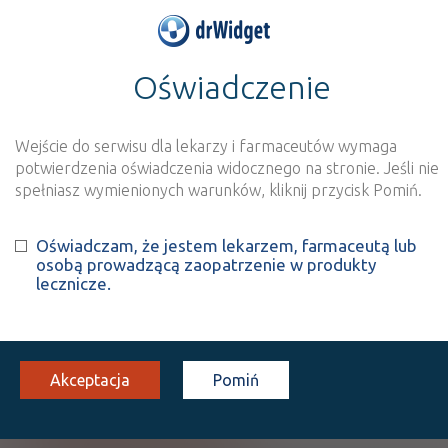
Oświadczenie
>
Baza produktów
>
Informacja o produkcie
Garamycin
Wejście do serwisu dla lekarzy i farmaceutów wymaga
Szukaj
Wyszukaj produkt
potwierdzenia oświadczenia widocznego na stronie. Jeśli nie
spełniasz wymienionych warunków, kliknij przycisk Pomiń.
Garamycin
Oświadczam, że jestem lekarzem, farmaceutą lub
osobą prowadzącą zaopatrzenie w produkty
Gentamicin sulphate
lecznicze.
gąbka
5x20x0,5 cm
1 szt.
Miejscowo
100%
Rx
193,00
Akceptacja
Pomiń
Pokaż wszystkie dawki leku