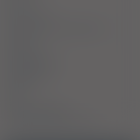
Uwagi
Przeciwwskazania
Ostrzeżenia specjalne / Środki ostrożności
Interakcje
Ciąża i laktacja
Działania niepożądane
Przedawkowanie
Działanie
Skład
Podmiot Odpowiedzialny
Pozwolenie na dopuszczenie do obrotu