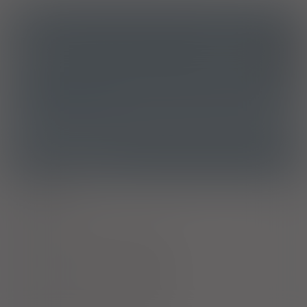
ICD10
Inne miejscowe zakażenia skóry i tkanki podskórnej
L08
ATC
J01GB03 - Gentamycyna
Ostrzeżenia specjalne
Alkohol
Laktacja
Ciąża - trymestr 1 - Kategoria C
Ciąża - trymestr 2 - Kategoria C
Ciąża - trymestr 3 - Kategoria C