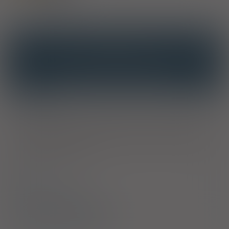
OPIS
INTERAKCJE
INTERAKCJE Z SUBSTANCJAMI CZYNNYMI
INTERAKCJE Z WIELOMA PRODUKTAMI
Właściwości
Herbatka skutecznie wspomaga procesy odchudzania. Liść
senesu wspomaga prawidłowe procesy trawienne, przyśpiesza
przemianę materii. Regularne picie skutecznie przyczynia się do
zmniejszenia wagi ciała.
Skład
Sposób stosowania
Bezpieczeństwo stosowania
Producent / Dystrybutor