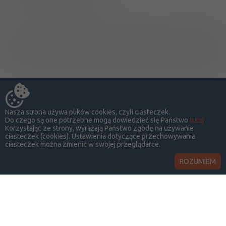
Ostrzeżenia specjalne
Nasza strona używa plików cookies, czyli ciasteczek.
Do czego są one potrzebne mogą dowiedzieć się Państwo
tutaj
Korzystając ze strony, wyrażają Państwo zgodę na używanie
ciasteczek (cookies). Ustawienia dotyczące przechowywania
ciasteczek można zmienić w swojej przeglądarce.
ROZUMIEM
LekSeek Polska ® 2014-2026
O SERWISIE
KONTAKT