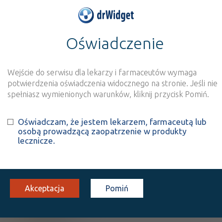
Oświadczenie
>
Baza produktów
>
Informacja o produkcie
Herbatka Figuretka
Wejście do serwisu dla lekarzy i farmaceutów wymaga
potwierdzenia oświadczenia widocznego na stronie. Jeśli nie
Szukaj
Wyszukaj produkt
spełniasz wymienionych warunków, kliknij przycisk Pomiń.
Oświadczam, że jestem lekarzem, farmaceutą lub
Herbatka Figuretka
-
osobą prowadzącą zaopatrzenie w produkty
lecznicze.
suplement diety
mieszanka ziołowa do
20 sasz. 2,5
Doustnie
zaparzania
g
Akceptacja
Pomiń
100%
SD
6,27