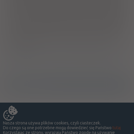
palcami. Nie ściskać butelki z założoną nakrętką. W przypadku
nieostrego widzenia bezpośrednio po zastosowaniu należy
odczekać chwilę przed przystąpieniem do wykonywania
czynności wymagających ostrości widzenia. Nieostrość
widzenia powinna być jedynie łagodna i przejściowa. Odczekać
co najmniej 15 min. po podaniu i przed podaniem innych leków
do oczu. Przechowywać w miejscu niewidocznym i
niedostępnym dla dzieci. Przechowywać w temp. 5-30°C.
Chronić przed bezpośrednim działaniem promieni słonecznych i
zamrożeniem.
Wytwórca/Autoryzowany przedstawiciel/Importer
Ostrzeżenia specjalne
Nasza strona używa plików cookies, czyli ciasteczek.
Do czego są one potrzebne mogą dowiedzieć się Państwo
tutaj
Korzystając ze strony, wyrażają Państwo zgodę na używanie