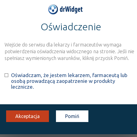
Oświadczenie
>
Baza produktów
>
Informacja o produkcie
Hialeye Duo emulsja
Wejście do serwisu dla lekarzy i farmaceutów wymaga
potwierdzenia oświadczenia widocznego na stronie. Jeśli nie
Szukaj
Wyszukaj produkt
spełniasz wymienionych warunków, kliknij przycisk Pomiń.
Oświadczam, że jestem lekarzem, farmaceutą lub
Hialeye Duo emulsja
osobą prowadzącą zaopatrzenie w produkty
lecznicze.
krople do oczu
1 op. 10 ml
Na spojówkę oka
100%
WMo
43,34
Akceptacja
Pomiń
OPIS