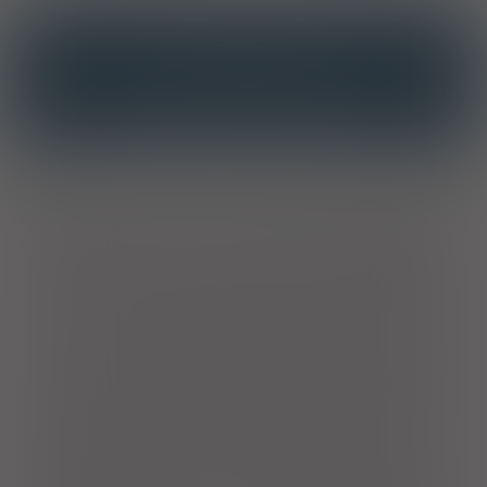
INTERAKCJE
INTERAKCJE Z SUBSTANCJAMI CZYNNYMI
INTERAKCJE Z WIELOMA PRODUKTAMI
Opis
Skład: 0,1% olej z nasion saccha inchi (
Plukenetia volubilis
), 2%
trehaloza, 0,2% hialuronian o wysokiej masie cząsteczkowej i
glicerol w jałowej i hipotonicznej emulsji trometamolu/buforu
cytrynianowego. Nie zawiera środków konserwujących,
alkoholu, fosforanów, boranów, oleju mineralnego ani
materiałów pochodzenia zwierzęcego. Produkt to krople do
oczu w postaci lipidowej mikroemulsji, przeznaczone do
leczenia oraz zapobiegania umiarkowanym oraz ciężkim
objawom zespołu suchego oka. Emulsja powoduje przerwanie
błędnego koła zespołu suchego oka, regeneruje i wzmacnia
film łzowy, tworząc trwałą warstwę ochronną na powierzchni
oka. Krople do oczu zmniejszają zaczerwienienie oczu,
poprawiają widzenie nawet w trudnych warunkach i zapewniają
długotrwałą skuteczność. Mikroemulsja składa się z fazy
wodnej i fazy lipidowej. Faza lipidowa przypomina tę w
fizjologicznych łzach - stosunek zawartości nienasyconych