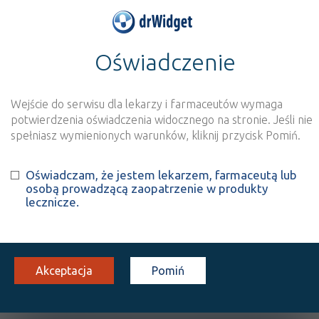
Oświadczenie
>
Baza produktów
>
Informacja o produkcie
Hyabak® UD
Wejście do serwisu dla lekarzy i farmaceutów wymaga
Szukaj
Wyszukaj produkt
potwierdzenia oświadczenia widocznego na stronie. Jeśli nie
spełniasz wymienionych warunków, kliknij przycisk Pomiń.
®
Hyabak
UD
Oświadczam, że jestem lekarzem, farmaceutą lub
osobą prowadzącą zaopatrzenie w produkty
krople do
1,5
30 poj. 0,4 ml
Na spojówkę
lecznicze.
oczu
mg/ml
(jednodawk.)
oka
100%
WMo
36,53
Akceptacja
Pomiń
OPIS