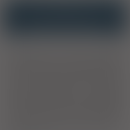
INTERAKCJE
INTERAKCJE Z SUBSTANCJAMI CZYNNYMI
INTERAKCJE Z WIELOMA PRODUKTAMI
Opis
Krople dostępne w nowej postaci wygodnych,
jednodawkowych opakowań tzw. minimsów. Krople to idealne
rozwiązanie dla osób sporadycznie odczuwających dyskomfort
związany z podrażnieniem, pieczeniem lub zaczerwienieniem
oczu. Skład kropli do oczu został skomponowany tak, aby
zapewnić oczom więcej ulgi i komfortu, skuteczne nawilżenie
oraz ochronę także przed szkodliwymi warunkami
atmosferycznymi.
Zastosowanie
: dla osób sporadycznie
odczuwających dyskomfort związany z podrażnieniem,
pieczeniem lub zaczerwienieniem oczu.
Sposób użycia
:
przeciętnie stosuje się 1 kroplę do każdego oka 2-3x/dobę.
Polecane także użytkownikom soczewek kontaktowych.
Skład
:
0,6 mg hialuronianu sodu, chlorek sodu, aktinokinol,
trometamol, kwas chlorowodorowy, woda do wstrzyk. do 0,4ml.
Nie stosować w przypadku uczulenia na którykolwiek ze
składników preparatu. Nie zawierają konserwantów. Krople
można stosować 3 m-ce po otwarciu. Hipotoniczna formuła z