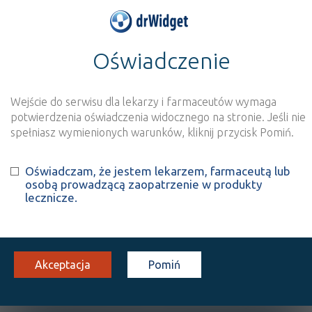
Oświadczenie
>
Baza produktów
>
Informacja o produkcie
KINON 200
Wejście do serwisu dla lekarzy i farmaceutów wymaga
Szukaj
Wyszukaj produkt
potwierdzenia oświadczenia widocznego na stronie. Jeśli nie
spełniasz wymienionych warunków, kliknij przycisk Pomiń.
KINON 200
- suplement diety
Oświadczam, że jestem lekarzem, farmaceutą lub
osobą prowadzącą zaopatrzenie w produkty
tabl.
200 µg
30 szt.
Doustnie
lecznicze.
100%
SD
36,00
Akceptacja
Pomiń
OPIS