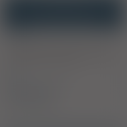
INTERAKCJE
INTERAKCJE Z SUBSTANCJAMI CZYNNYMI
INTERAKCJE Z WIELOMA PRODUKTAMI
Właściwości
Wit. K pomaga w utrzymaniu zdrowych kości. Wit. K
MK-7 to
2
najdłuższe biologiczne półtrwanie w organizmie (72 h),
naturalne pochodzenie - pozyskiwana z natto, tradycyjnego
japońskiego sfermentowanego produktu soi.
Skład
Bezpieczeństwo stosowania
Sposób stosowania
Producent / Dystrybutor