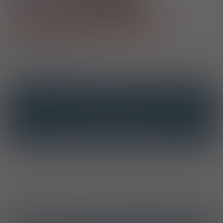
Pokaż wszystkie dostępne opakowania
1)
Przewlekłe owrzodzenia
2)
Epidermolysis bullosa
OPIS
INTERAKCJE
INTERAKCJE Z SUBSTANCJAMI CZYNNYMI
INTERAKCJE Z WIELOMA PRODUKTAMI
Wytwórca/Autoryzowany przedstawiciel/Importer