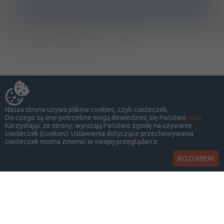
Ostrzeżenia specjalne
Ciąża - nie dotyczy
Pielęgniarki i położne
Nasza strona używa plików cookies, czyli ciasteczek.
Do czego są one potrzebne mogą dowiedzieć się Państwo
tutaj
Korzystając ze strony, wyrażają Państwo zgodę na używanie
ciasteczek (cookies). Ustawienia dotyczące przechowywania
ciasteczek można zmienić w swojej przeglądarce.
ROZUMIEM
LekSeek Polska ® 2014-2026
O SERWISIE
KONTAKT