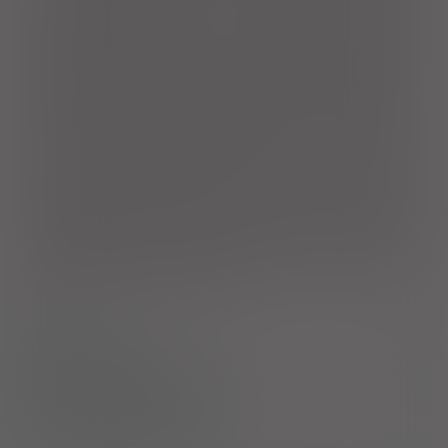
łatwo przyswajalną formę diglicynianu. Foliany (kwas
pteroilomonoglutaminowy oraz L-metylofolian wapnia)
pomagają w prawidłowej produkcji krwi, biorą udział w procesie
podziału komórek oraz wspierają funkcjonowanie układu
odpornościowego. Uzupełniające spożycie kwasu foliowego
zwiększa poziom folianów u matki. Niski poziom folianów u
matki jest czynnikiem ryzyka rozwoju wad cewy nerwowej u
rozwijającego się płodu. Korzystny efekt występuje w
przypadku codziennego uzupełniającego spożycia dawki
wynoszącej 400 µg kwasu foliowego przez co najmniej m-ąc
przed poczęciem i maksymalnie 3 m-ce po poczęciu. Jod
pomaga w prawidłowej produkcji hormonów tarczycy oraz
właściwym funkcjonowaniu tarczycy. Przyczynia się do
odpowiedniej pracy układu nerwowego i utrzymania
prawidłowych funkcji poznawczych. Wit. D jest ważna dla
utrzymania zdrowych kości. Wit. D wspomaga prawidłowe
funkcjonowanie mięśni i układu odpornościowego, bierze też
udział w procesie podziału komórek.
Skład
Sposób stosowania
Bezpieczeństwo stosowania
Producent / Dystrybutor