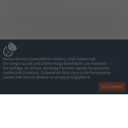
Ostrzeżenia specjalne
Nasza strona używa plików cookies, czyli ciasteczek.
Do czego są one potrzebne mogą dowiedzieć się Państwo
tutaj
Korzystając ze strony, wyrażają Państwo zgodę na używanie
ciasteczek (cookies). Ustawienia dotyczące przechowywania
ciasteczek można zmienić w swojej przeglądarce.
ROZUMIEM
LekSeek Polska ® 2014-2026
O SERWISIE
KONTAKT