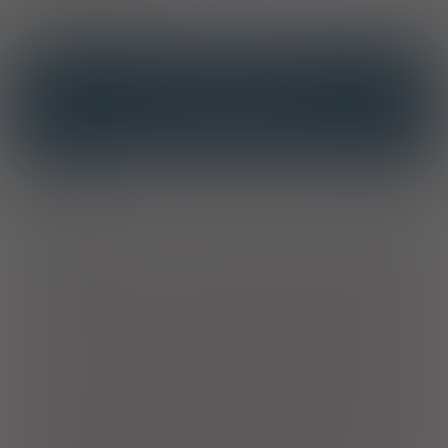
OPIS
INTERAKCJE
INTERAKCJE Z SUBSTANCJAMI CZYNNYMI
INTERAKCJE Z WIELOMA PRODUKTAMI
Właściwości
Suplement diety zawiera odpowiednio dobraną kompozycję
DHA oraz witamin i minerałów, które wspierają organizm kobiety
planującej ciążę, w ciąży i karmiącej piersią. DHA (kwas
dokozaheksaenowy) spożywany przez matkę wspomaga
prawidłowy rozwój mózgu oraz oczu u płodu i niemowląt
karmionych piersią. Korzystne działanie występuje w przypadku
spożywania 200 mg DHA dziennie ponad zalecane dzienne
spożycie kwasów tłuszczowych omega-3 dla dorosłych, tj.: 250
mg DHA i kwasu eikozapentaenowego (EPA). Olej rybi
stanowiący źródło DHA w produkcie zawiera najlepiej
przyswajalną, naturalną formę trójglicerydową. Żelazo pomaga
w prawidłowej produkcji czerwonych krwinek i hemoglobiny,
transporcie tlenu w organizmie oraz odgrywa ważną rolę w
procesie podziału komórek. Żelazo zawarte w produkcie ma