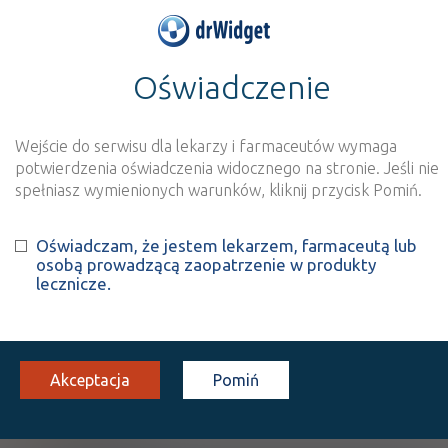
Oświadczenie
>
Baza produktów
>
Informacja o produkcie
Mama DHA z Żelazem
Wejście do serwisu dla lekarzy i farmaceutów wymaga
potwierdzenia oświadczenia widocznego na stronie. Jeśli nie
Szukaj
Wyszukaj produkt
spełniasz wymienionych warunków, kliknij przycisk Pomiń.
Oświadczam, że jestem lekarzem, farmaceutą lub
Mama DHA z Żelazem
-
osobą prowadzącą zaopatrzenie w produkty
lecznicze.
suplement diety
kaps.
60 szt.
Doustnie
Akceptacja
Pomiń
100%
SD
87,76