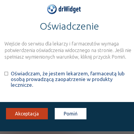
Oświadczenie
>
Baza produktów
>
Informacja o produkcie
Maxiseptic
Wejście do serwisu dla lekarzy i farmaceutów wymaga
Szukaj
Wyszukaj produkt
potwierdzenia oświadczenia widocznego na stronie. Jeśli nie
spełniasz wymienionych warunków, kliknij przycisk Pomiń.
Maxiseptic
Oświadczam, że jestem lekarzem, farmaceutą lub
osobą prowadzącą zaopatrzenie w produkty
Octenidine dihydrochloride
Phenoxyethanol
+
lecznicze.
roztw. na skórę
(1 mg+ 20 mg)/ml
1 but. 50 ml
Na skórę
100%
OTC
17,50
Akceptacja
Pomiń
Pokaż wszystkie dawki leku