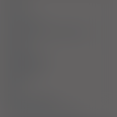
Dawkowanie
Uwagi
Przeciwwskazania
Ostrzeżenia specjalne / Środki ostrożności
Interakcje
Ciąża i laktacja
Działania niepożądane
Przedawkowanie
Działanie
Skład
Podmiot Odpowiedzialny
Pozwolenie na dopuszczenie do obrotu