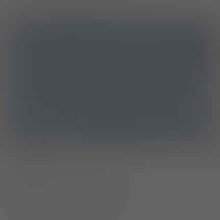
ICD10
Inne środki stosowane miejscowo
Y56.8
ATC
D08AJ57 - Oktenidyna w połączeniach
Ostrzeżenia specjalne
Laktacja
Ciąża - trymestr 1 - Kategoria B
Ciąża - trymestr 2 - Kategoria B
Ciąża - trymestr 3 - Kategoria B