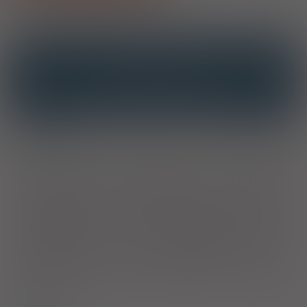
OPIS
INTERAKCJE
INTERAKCJE Z SUBSTANCJAMI CZYNNYMI
INTERAKCJE Z WIELOMA PRODUKTAMI
Wskazania
Produkt leczniczy jest wskazany do: wielokrotnego,
krótkotrwałego leczenia antyseptycznego w obrębie błon
śluzowych i sąsiednich tkanek przed procedurami
diagnostycznymi w obrębie narządów płciowych i odbytu, w
tym pochwy, sromu i żołędzi prącia, a także przed
cewnikowaniem pęcherza moczowego leczenia
antyseptycznego małych, powierzchownych ran oraz
dezynfekcji skóry przed zabiegami niechirurgicznymi
ograniczonego czasowo wspomagającego leczenia
antyseptycznego grzybicy międzypalcowej. Produkt jest
przeznaczony do stosowania u dorosłych i dzieci w każdym
wieku.