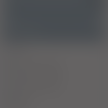
ATC
A06AG11 - Laurylosulfooctan sodu, razem z połączeniami
Ostrzeżenia specjalne
Alkohol
Laktacja
Ciąża - trymestr 1 - Kategoria B
Ciąża - trymestr 2 - Kategoria B
Ciąża - trymestr 3 - Kategoria B
Upośledza !