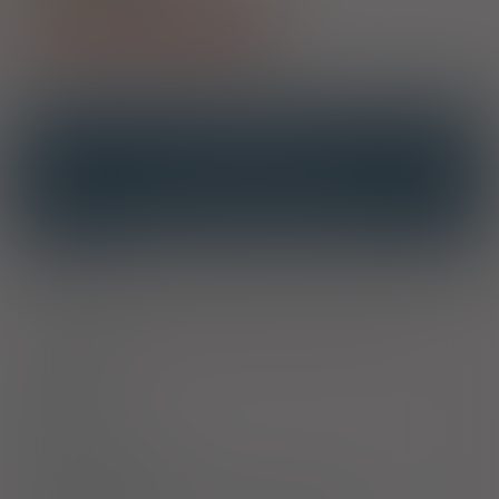
Pokaż wszystkie dawki leku
OPIS
INTERAKCJE
INTERAKCJE Z SUBSTANCJAMI CZYNNYMI
INTERAKCJE Z WIELOMA PRODUKTAMI
Wskazania
Produkt leczniczy wskazany jest do stosowania u osób
dorosłych w objawowym leczeniu okresowych zaparć.
Dawkowanie
Uwagi
Przeciwwskazania