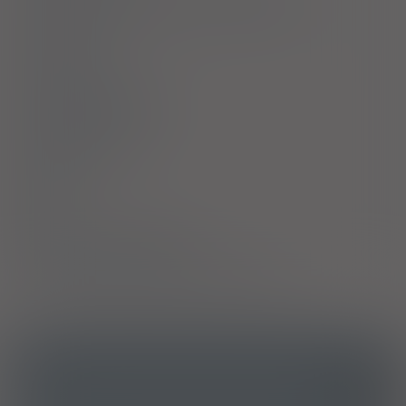
Ostrzeżenia specjalne / Środki ostrożności
Interakcje
Ciąża i laktacja
Działania niepożądane
Przedawkowanie
Działanie
Skład
Podmiot Odpowiedzialny
Pozwolenie na dopuszczenie do obrotu
ICD10
Zaparcie
K59.0