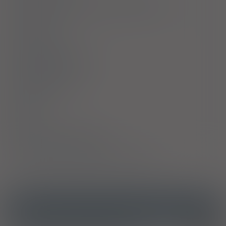
Ostrzeżenia specjalne / Środki ostrożności
Interakcje
Ciąża i laktacja
Działania niepożądane
Przedawkowanie
Działanie
Skład
Podmiot Odpowiedzialny
Pozwolenie na dopuszczenie do obrotu
ICD10
Staphylococcus aureus jako przyczyna chorób