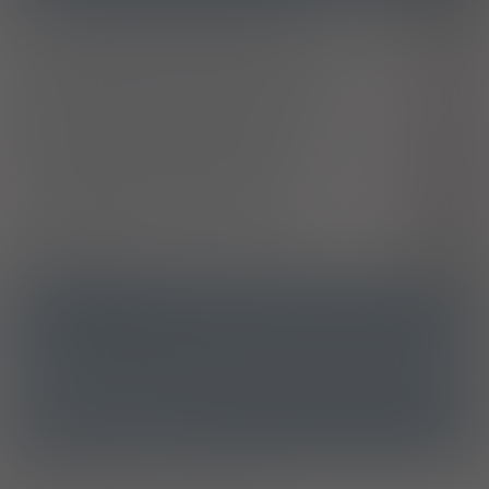
B95.6
sklasyfikowanych w innych rozdziałach
Klebsiella pneumoniae [K. pneumoniae] jako przyczyna
B96.1
chorób sklasyfikowanych w innych rozdziałach
Escherichia coli [E. coli] jako przyczyna chorób
B96.2
sklasyfikowanych w innych rozdziałach
Proteus (mirabilis) (morganii) jako przyczyna chorób
B96.4
sklasyfikowanych w innych rozdziałach
Ostre zapalenie pęcherza moczowego
N30.0
Zakażenie układu moczowego o nieokreślonym
N39.0
umiejscowieniu
ATC
J01XX01 - Fosfomycyna
Ostrzeżenia specjalne
Laktacja