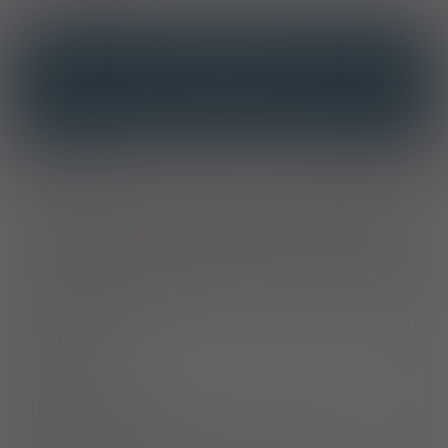
OPIS
INTERAKCJE
INTERAKCJE Z SUBSTANCJAMI CZYNNYMI
INTERAKCJE Z WIELOMA PRODUKTAMI
Wskazania
Preparat jest wskazany: w leczeniu ostrego, niepowikłanego
zapalenia pęcherza moczowego u kobiet i dziewcząt; w ramach
okołooperacyjnej antybiotykoterapii profilaktycznej w
przypadku biopsji przezodbytniczej gruczołu krokowego u
dorosłych mężczyzn. Należy uwzględniać oficjalne wytyczne
dotyczące właściwego stosowania produktów
przeciwbakteryjnych.
Dawkowanie
Uwagi
Przeciwwskazania