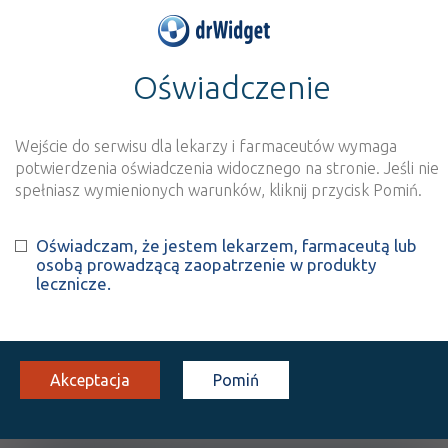
Oświadczenie
>
Baza produktów
>
Informacja o produkcie
Monural - (IR)
Wejście do serwisu dla lekarzy i farmaceutów wymaga
Szukaj
Wyszukaj produkt
potwierdzenia oświadczenia widocznego na stronie. Jeśli nie
spełniasz wymienionych warunków, kliknij przycisk Pomiń.
Monural - (IR)
Oświadczam, że jestem lekarzem, farmaceutą lub
osobą prowadzącą zaopatrzenie w produkty
Fosfomycin
lecznicze.
granulat do przyg. roztw.
3 g
1 sasz. 8 g
Doustnie
doust.
100%
Rx
Akceptacja
Pomiń
18,90