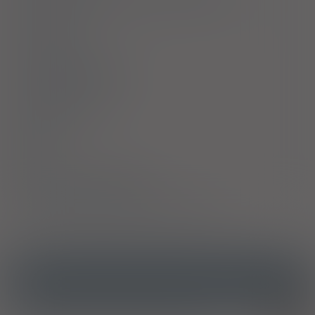
Interakcje
Ciąża i laktacja
Działania niepożądane
Przedawkowanie
Działanie
Skład
Podmiot Odpowiedzialny
Pozwolenie na dopuszczenie do obrotu
ICD10
Epizod depresji ciężki, bez objawów psychotycznych
F32.2