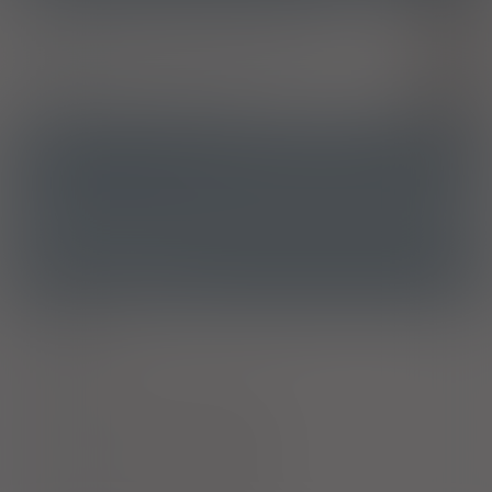
Zaburzenie depresyjne nawracające, obecnie epizod
F33.2
depresji ciężkiej bez objawów psychotycznych
Agorafobia
F40.0
Zaburzenia lękowe, nieokreślone
F41.9
ATC
N06AB10 - Escitalopram
Ostrzeżenia specjalne
Alkohol
Laktacja
Ciąża - trymestr 1 - Kategoria C
Ciąża - trymestr 2 - Kategoria C