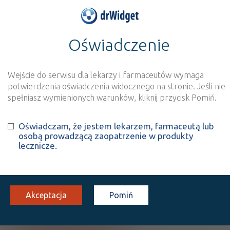
Oświadczenie
>
Baza produktów
>
Informacja o produkcie
Mozarin
Wejście do serwisu dla lekarzy i farmaceutów wymaga
Szukaj
Wyszukaj produkt
potwierdzenia oświadczenia widocznego na stronie. Jeśli nie
spełniasz wymienionych warunków, kliknij przycisk Pomiń.
Mozarin
Oświadczam, że jestem lekarzem, farmaceutą lub
osobą prowadzącą zaopatrzenie w produkty
Escitalopram
lecznicze.
tabl. powl.
20 mg
28 szt.
Doustnie
100%
Rx
63,02
Akceptacja
Pomiń
Pokaż wszystkie dawki leku