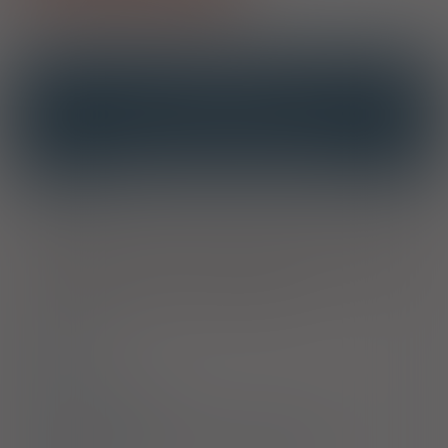
OPIS
INTERAKCJE
INTERAKCJE Z SUBSTANCJAMI CZYNNYMI
INTERAKCJE Z WIELOMA PRODUKTAMI
Wskazania
Leczenie dużych epizodów depresji. Leczenie zaburzeń lęku
napadowego (lęku panicznego) z agorafobią lub bez agorafobii.
Leczenie zespołu lęku społecznego (fobii społecznej).
Leczenie zaburzeń obsesyjno-kompulsyjnych.
Dawkowanie
Uwagi
Przeciwwskazania
Ostrzeżenia specjalne / Środki ostrożności